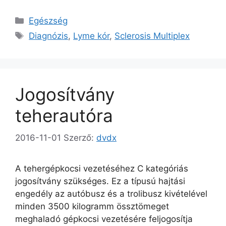
Kategória
Egészség
Címkék
Diagnózis
,
Lyme kór
,
Sclerosis Multiplex
Jogosítvány
teherautóra
2016-11-01
Szerző:
dvdx
A tehergépkocsi vezetéséhez C kategóriás
jogosítvány szükséges. Ez a típusú hajtási
engedély az autóbusz és a trolibusz kivételével
minden 3500 kilogramm össztömeget
meghaladó gépkocsi vezetésére feljogosítja