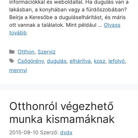
információkkal és weboldallal. Ha dugulás van a
lakásban, a konyhában vagy a fürdőszobában?
Beírja a Keresőbe a duguláselhárítást, és máris
ott vannak a találatok. Mint például …
Olvass
tovább
Kategória
Otthon
,
Szerviz
Címkék
Csőgörény
,
dugulás
,
elhárítva
,
kosz
,
lefolyó
,
mennyi
Otthonról végezhető
munka kismamáknak
2015-08-10
Szerző:
dvdx