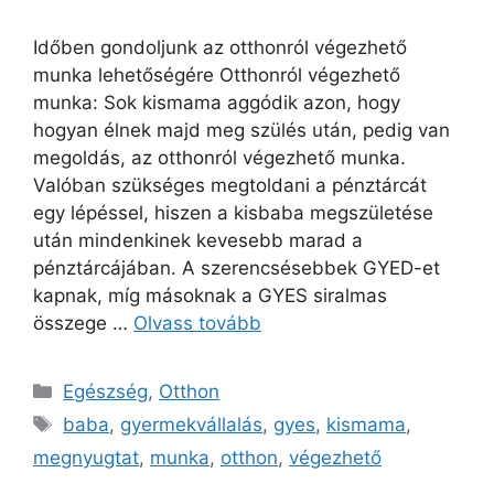
Időben gondoljunk az otthonról végezhető
munka lehetőségére Otthonról végezhető
munka: Sok kismama aggódik azon, hogy
hogyan élnek majd meg szülés után, pedig van
megoldás, az otthonról végezhető munka.
Valóban szükséges megtoldani a pénztárcát
egy lépéssel, hiszen a kisbaba megszületése
után mindenkinek kevesebb marad a
pénztárcájában. A szerencsésebbek GYED-et
kapnak, míg másoknak a GYES siralmas
összege …
Olvass tovább
Kategória
Egészség
,
Otthon
Címkék
baba
,
gyermekvállalás
,
gyes
,
kismama
,
megnyugtat
,
munka
,
otthon
,
végezhető