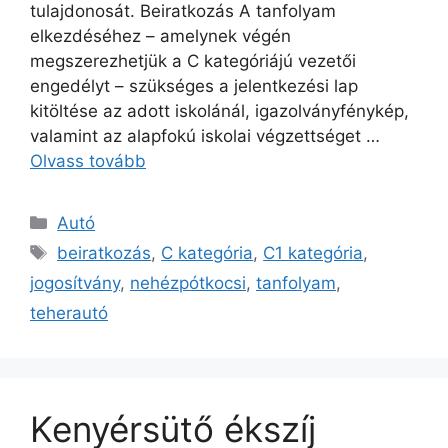
tulajdonosát. Beiratkozás A tanfolyam
elkezdéséhez – amelynek végén
megszerezhetjük a C kategóriájú vezetői
engedélyt – szükséges a jelentkezési lap
kitöltése az adott iskolánál, igazolványfénykép,
valamint az alapfokú iskolai végzettséget …
Olvass tovább
Kategória
Autó
Címkék
beiratkozás
,
C kategória
,
C1 kategória
,
jogosítvány
,
nehézpótkocsi
,
tanfolyam
,
teherautó
Kenyérsütő ékszíj