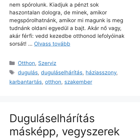
nem spórolunk. Kiadjuk a pénzt sok
haszontalan dologra, de minek, amikor
megspórolhatnánk, amikor mi magunk is meg
tudnánk oldani egyedül a bajt. Akár nő vagy,
akár férfi: vedd kezedbe otthonod lefolyóinak
sorsát! …
Olvass tovább
Kategória
Otthon
,
Szerviz
Címkék
dugulás
,
duguláselhárítás
,
háziasszony
,
karbantartás
,
otthon
,
szakember
Duguláselhárítás
másképp, vegyszerek