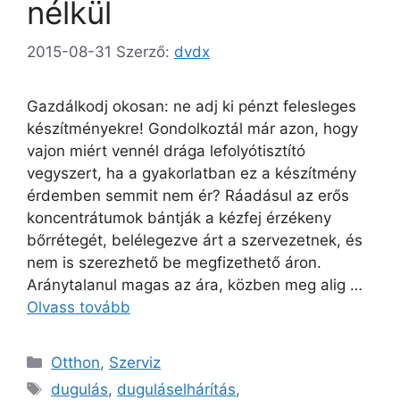
nélkül
2015-08-31
Szerző:
dvdx
Gazdálkodj okosan: ne adj ki pénzt felesleges
készítményekre! Gondolkoztál már azon, hogy
vajon miért vennél drága lefolyótisztító
vegyszert, ha a gyakorlatban ez a készítmény
érdemben semmit nem ér? Ráadásul az erős
koncentrátumok bántják a kézfej érzékeny
bőrrétegét, belélegezve árt a szervezetnek, és
nem is szerezhető be megfizethető áron.
Aránytalanul magas az ára, közben meg alig …
Olvass tovább
Kategória
Otthon
,
Szerviz
Címkék
dugulás
,
duguláselhárítás
,