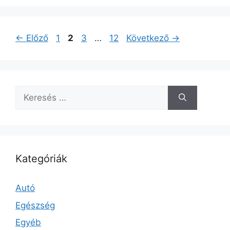
Oldal
Oldal
Oldal
Oldal
←
Előző
1
2
3
…
12
Következő
→
Keresés:
Kategóriák
Autó
Egészség
Egyéb