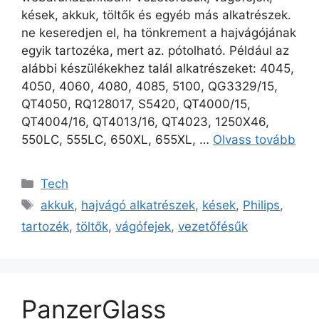
kések, akkuk, töltők és egyéb más alkatrészek.
ne keseredjen el, ha tönkrement a hajvágójának
egyik tartozéka, mert az. pótolható. Például az
alábbi készülékekhez talál alkatrészeket: 4045,
4050, 4060, 4080, 4085, 5100, QG3329/15,
QT4050, RQ128017, S5420, QT4000/15,
QT4004/16, QT4013/16, QT4023, 1250X46,
550LC, 555LC, 650XL, 655XL, …
Olvass tovább
Kategória
Tech
Címkék
akkuk
,
hajvágó alkatrészek
,
kések
,
Philips
,
tartozék
,
töltők
,
vágófejek
,
vezetőfésűk
PanzerGlass