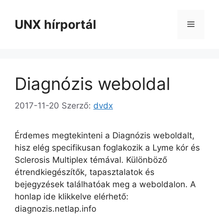
Kilépés
a
UNX hírportál
Menü
tartalomba
Diagnózis weboldal
2017-11-20
Szerző:
dvdx
Érdemes megtekinteni a Diagnózis weboldalt,
hisz elég specifikusan foglakozik a Lyme kór és
Sclerosis Multiplex témával. Különböző
étrendkiegészítők, tapasztalatok és
bejegyzések találhatóak meg a weboldalon. A
honlap ide klikkelve elérhető:
diagnozis.netlap.info