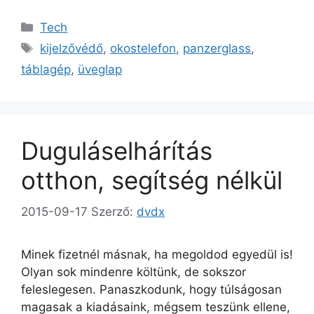
Kategória
Tech
Címkék
kijelzővédő
,
okostelefon
,
panzerglass
,
táblagép
,
üveglap
Duguláselhárítás
otthon, segítség nélkül
2015-09-17
Szerző:
dvdx
Minek fizetnél másnak, ha megoldod egyedül is!
Olyan sok mindenre költünk, de sokszor
feleslegesen. Panaszkodunk, hogy túlságosan
magasak a kiadásaink, mégsem teszünk ellene,