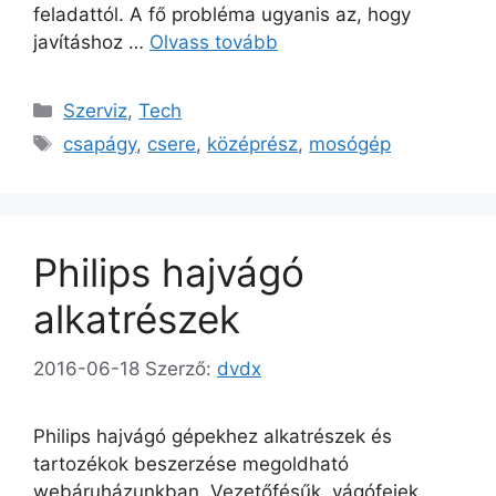
feladattól. A fő probléma ugyanis az, hogy
javításhoz …
Olvass tovább
Kategória
Szerviz
,
Tech
Címkék
csapágy
,
csere
,
középrész
,
mosógép
Philips hajvágó
alkatrészek
2016-06-18
Szerző:
dvdx
Philips hajvágó gépekhez alkatrészek és
tartozékok beszerzése megoldható
webáruházunkban. Vezetőfésűk, vágófejek,