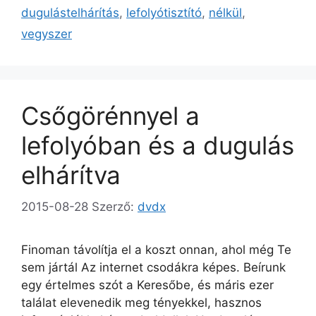
dugulástelhárítás
,
lefolyótisztító
,
nélkül
,
vegyszer
Csőgörénnyel a
lefolyóban és a dugulás
elhárítva
2015-08-28
Szerző:
dvdx
Finoman távolítja el a koszt onnan, ahol még Te
sem jártál Az internet csodákra képes. Beírunk
egy értelmes szót a Keresőbe, és máris ezer
találat elevenedik meg tényekkel, hasznos