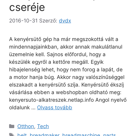
cseréje
2016-10-31
Szerző:
dvdx
A kenyérsütő gép ha már megszokottá vált a
mindennapjainkban, akkor annak makulátlanul
üzemelnie kell. Sajnos előfordul, hogy a
készülék egyről a kettőre megáll. Egyik
hibajelenség lehet, hogy nem forog a lapát, de
a motor hanja búg. Akkor nagy valószínűséggel
elszakadt a kenyérsütő szíja. Kenyérsütő ékszíj
vásárlása ebben a webshopban oldható meg:
kenyersuto-alkatreszek.netlap.info Angol nyelvő
oldalunk …
Olvass tovább
Kategória
Otthon
,
Tech
Címkék
belt
,
breadmaker
,
breadmaschine
,
parts