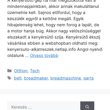
A kenyérsütő gép ha már megszokottá vált a
mindennapjainkban, akkor annak makulátlanul
üzemelnie kell. Sajnos előfordul, hogy a
készülék egyről a kettőre megáll. Egyik
hibajelenség lehet, hogy nem forog a lapát, de
a motor hanja búg. Akkor nagy valószínűséggel
elszakadt a kenyérsütő szíja. Kenyérsütő ékszíj
vásárlása ebben a webshopban oldható meg:
kenyersuto-alkatreszek.netlap.info Angol nyelvő
oldalunk …
Olvass tovább
Kategória
Otthon
,
Tech
Címkék
belt
,
breadmaker
,
breadmaschine
,
parts
Keresés: