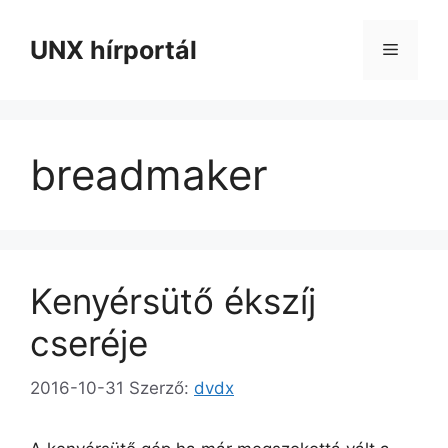
Kilépés
a
UNX hírportál
Menü
tartalomba
breadmaker
Kenyérsütő ékszíj
cseréje
2016-10-31
Szerző:
dvdx