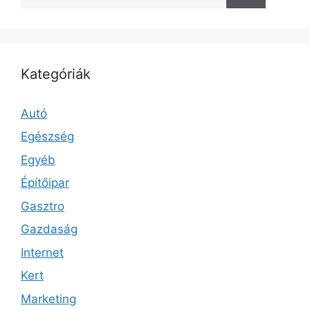
Kategóriák
Autó
Egészség
Egyéb
Építőipar
Gasztro
Gazdaság
Internet
Kert
Marketing