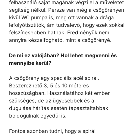
felhasználó saját magának végzi el a műveletet
segítség nélkül. Persze van még a csőgörényen
kívül WC pumpa is, meg ott vannak a drága
lefolyótisztítók, ám tudvalevő, hogy ezek sokkal
felszínesebben hatnak. Eredményük nem
annyira kézzelfogható, mint a csőgörényé.
De mi ez valójában? Hol lehet megvenni és
mennyibe kerül?
A csőgörény egy speciális acél spirál.
Beszerezhető 3, 5 és 10 méteres
hosszúságban. Használatához két ember
szükséges, de az ügyesebbek és a
duguláselhárítás esetén tapasztaltabbak
boldogulnak egyedül is.
Fontos azonban tudni, hogy a spirál