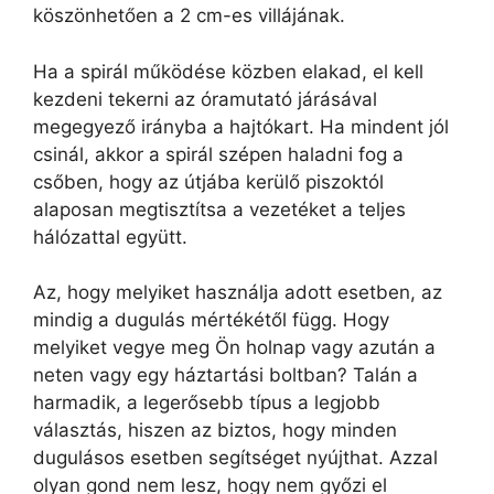
köszönhetően a 2 cm-es villájának.
Ha a spirál működése közben elakad, el kell
kezdeni tekerni az óramutató járásával
megegyező irányba a hajtókart. Ha mindent jól
csinál, akkor a spirál szépen haladni fog a
csőben, hogy az útjába kerülő piszoktól
alaposan megtisztítsa a vezetéket a teljes
hálózattal együtt.
Az, hogy melyiket használja adott esetben, az
mindig a dugulás mértékétől függ. Hogy
melyiket vegye meg Ön holnap vagy azután a
neten vagy egy háztartási boltban? Talán a
harmadik, a legerősebb típus a legjobb
választás, hiszen az biztos, hogy minden
dugulásos esetben segítséget nyújthat. Azzal
olyan gond nem lesz, hogy nem győzi el