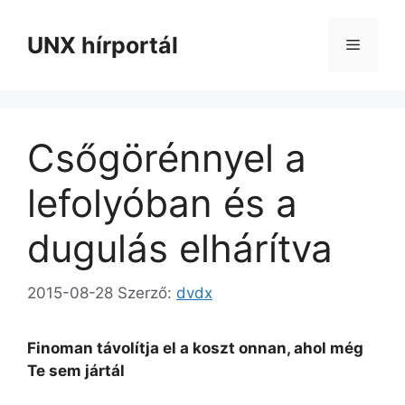
Kilépés
a
UNX hírportál
Menü
tartalomba
Csőgörénnyel a
lefolyóban és a
dugulás elhárítva
2015-08-28
Szerző:
dvdx
Finoman távolítja el a koszt onnan, ahol még
Te sem jártál