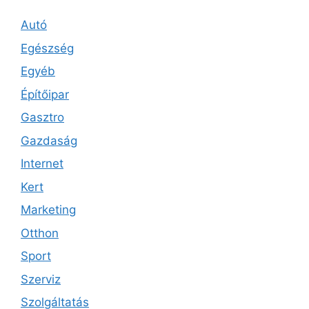
Autó
Egészség
Egyéb
Építőipar
Gasztro
Gazdaság
Internet
Kert
Marketing
Otthon
Sport
Szerviz
Szolgáltatás