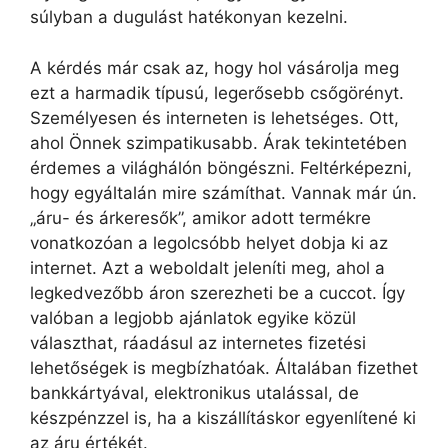
súlyban a dugulást hatékonyan kezelni.
A kérdés már csak az, hogy hol vásárolja meg
ezt a harmadik típusú, legerősebb csőgörényt.
Személyesen és interneten is lehetséges. Ott,
ahol Önnek szimpatikusabb. Árak tekintetében
érdemes a világhálón böngészni. Feltérképezni,
hogy egyáltalán mire számíthat. Vannak már ún.
„áru- és árkeresők”, amikor adott termékre
vonatkozóan a legolcsóbb helyet dobja ki az
internet. Azt a weboldalt jeleníti meg, ahol a
legkedvezőbb áron szerezheti be a cuccot. Így
valóban a legjobb ajánlatok egyike közül
választhat, ráadásul az internetes fizetési
lehetőségek is megbízhatóak. Általában fizethet
bankkártyával, elektronikus utalással, de
készpénzzel is, ha a kiszállításkor egyenlítené ki
az áru értékét.