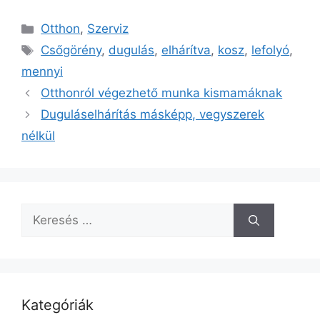
Kategória
Otthon
,
Szerviz
Címkék
Csőgörény
,
dugulás
,
elhárítva
,
kosz
,
lefolyó
,
mennyi
Otthonról végezhető munka kismamáknak
Duguláselhárítás másképp, vegyszerek
nélkül
Keresés:
Kategóriák