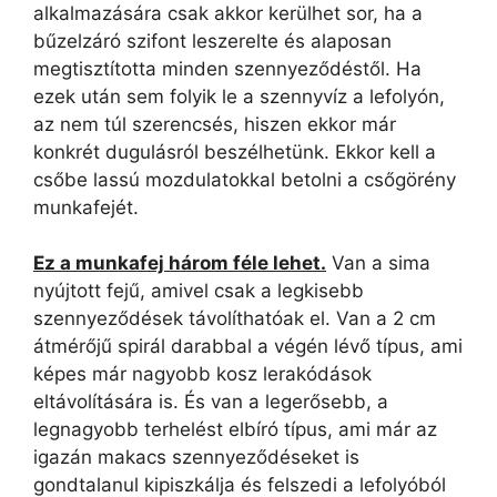
alkalmazására csak akkor kerülhet sor, ha a
bűzelzáró szifont leszerelte és alaposan
megtisztította minden szennyeződéstől. Ha
ezek után sem folyik le a szennyvíz a lefolyón,
az nem túl szerencsés, hiszen ekkor már
konkrét dugulásról beszélhetünk. Ekkor kell a
csőbe lassú mozdulatokkal betolni a csőgörény
munkafejét.
Ez a munkafej három féle lehet.
Van a sima
nyújtott fejű, amivel csak a legkisebb
szennyeződések távolíthatóak el. Van a 2 cm
átmérőjű spirál darabbal a végén lévő típus, ami
képes már nagyobb kosz lerakódások
eltávolítására is. És van a legerősebb, a
legnagyobb terhelést elbíró típus, ami már az
igazán makacs szennyeződéseket is
gondtalanul kipiszkálja és felszedi a lefolyóból