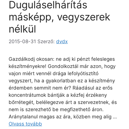
Duguláselhárítás
másképp, vegyszerek
nélkül
2015-08-31
Szerző:
dvdx
Gazdálkodj okosan: ne adj ki pénzt felesleges
készítményekre! Gondolkoztál már azon, hogy
vajon miért vennél drága lefolyótisztító
vegyszert, ha a gyakorlatban ez a készítmény
érdemben semmit nem ér? Ráadásul az erős
koncentrátumok bántják a kézfej érzékeny
bőrrétegét, belélegezve árt a szervezetnek, és
nem is szerezhető be megfizethető áron.
Aránytalanul magas az ára, közben meg alig …
Olvass tovább