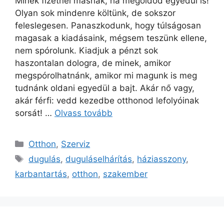
Minek fizetnél másnak, ha megoldod egyedül is!
Olyan sok mindenre költünk, de sokszor
feleslegesen. Panaszkodunk, hogy túlságosan
magasak a kiadásaink, mégsem teszünk ellene,
nem spórolunk. Kiadjuk a pénzt sok
haszontalan dologra, de minek, amikor
megspórolhatnánk, amikor mi magunk is meg
tudnánk oldani egyedül a bajt. Akár nő vagy,
akár férfi: vedd kezedbe otthonod lefolyóinak
sorsát! …
Olvass tovább
Kategória
Otthon
,
Szerviz
Címkék
dugulás
,
duguláselhárítás
,
háziasszony
,
karbantartás
,
otthon
,
szakember