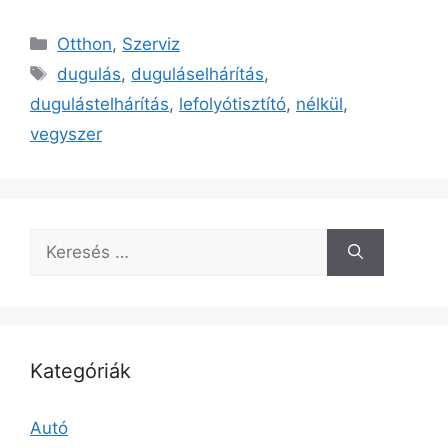
Kategória
Otthon
,
Szerviz
Címkék
dugulás
,
duguláselhárítás
,
dugulástelhárítás
,
lefolyótisztító
,
nélkül
,
vegyszer
Keresés:
Kategóriák
Autó