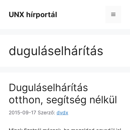
Kilépés
a
UNX hírportál
Menü
tartalomba
duguláselhárítás
Duguláselhárítás
otthon, segítség nélkül
2015-09-17
Szerző:
dvdx