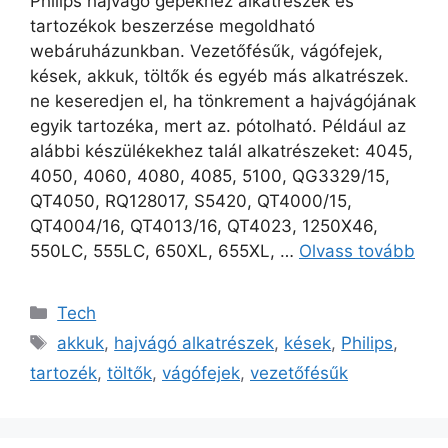
Philips hajvágó gépekhez alkatrészek és
tartozékok beszerzése megoldható
webáruházunkban. Vezetőfésűk, vágófejek,
kések, akkuk, töltők és egyéb más alkatrészek.
ne keseredjen el, ha tönkrement a hajvágójának
egyik tartozéka, mert az. pótolható. Például az
alábbi készülékekhez talál alkatrészeket: 4045,
4050, 4060, 4080, 4085, 5100, QG3329/15,
QT4050, RQ128017, S5420, QT4000/15,
QT4004/16, QT4013/16, QT4023, 1250X46,
550LC, 555LC, 650XL, 655XL, …
Olvass tovább
Kategória
Tech
Címkék
akkuk
,
hajvágó alkatrészek
,
kések
,
Philips
,
tartozék
,
töltők
,
vágófejek
,
vezetőfésűk