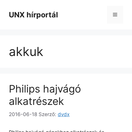
Kilépés
a
UNX hírportál
Menü
tartalomba
akkuk
Philips hajvágó
alkatrészek
2016-06-18
Szerző:
dvdx