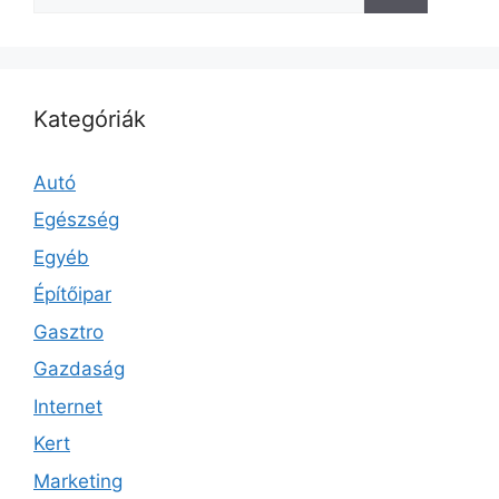
Kategóriák
Autó
Egészség
Egyéb
Építőipar
Gasztro
Gazdaság
Internet
Kert
Marketing