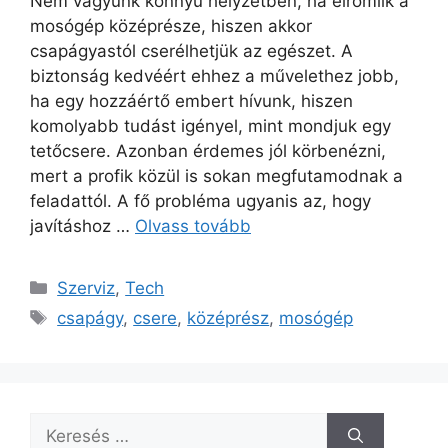
Nem vagyunk könnyű helyzetben, ha elromlik a
mosógép középrésze, hiszen akkor
csapágyastól cserélhetjük az egészet. A
biztonság kedvéért ehhez a művelethez jobb,
ha egy hozzáértő embert hívunk, hiszen
komolyabb tudást igényel, mint mondjuk egy
tetőcsere. Azonban érdemes jól körbenézni,
mert a profik közül is sokan megfutamodnak a
feladattól. A fő probléma ugyanis az, hogy
javításhoz …
Olvass tovább
Kategória
Szerviz
,
Tech
Címkék
csapágy
,
csere
,
középrész
,
mosógép
Keresés: