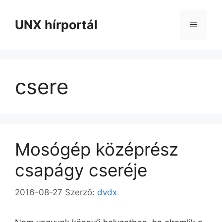
Kilépés
a
UNX hírportál
Menü
tartalomba
csere
Mosógép középrész
csapágy cseréje
2016-08-27
Szerző:
dvdx