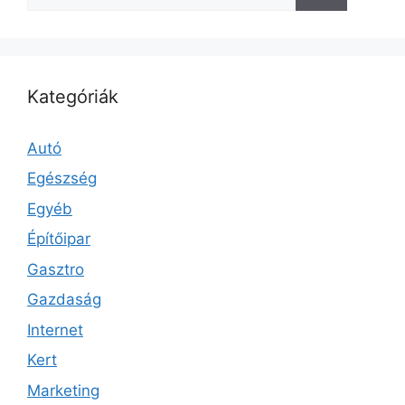
Kategóriák
Autó
Egészség
Egyéb
Építőipar
Gasztro
Gazdaság
Internet
Kert
Marketing