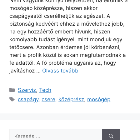
Nem vagyunk könnyű helyzetben, ha elromlik a
mosógép középrésze, hiszen akkor
csapágyastól cserélhetjük az egészet. A
biztonság kedvéért ehhez a művelethez jobb,
ha egy hozzáértő embert hívunk, hiszen
komolyabb tudást igényel, mint mondjuk egy
tetőcsere. Azonban érdemes jól körbenézni,
mert a profik közül is sokan megfutamodnak a
feladattól. A fő probléma ugyanis az, hogy
javításhoz …
Olvass tovább
Kategória
Szerviz
,
Tech
Címkék
csapágy
,
csere
,
középrész
,
mosógép
Keresés: