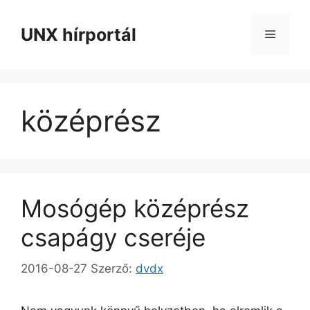
Kilépés
a
UNX hírportál
Menü
tartalomba
középrész
Mosógép középrész
csapágy cseréje
2016-08-27
Szerző:
dvdx