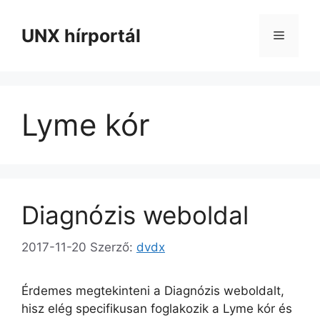
Kilépés
a
UNX hírportál
Menü
tartalomba
Lyme kór
Diagnózis weboldal
2017-11-20
Szerző:
dvdx
Érdemes megtekinteni a Diagnózis weboldalt,
hisz elég specifikusan foglakozik a Lyme kór és