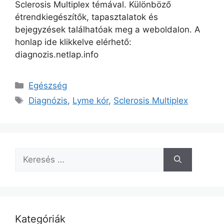
Sclerosis Multiplex témával. Különböző
étrendkiegészítők, tapasztalatok és
bejegyzések találhatóak meg a weboldalon. A
honlap ide klikkelve elérhető:
diagnozis.netlap.info
Kategória
Egészség
Címkék
Diagnózis
,
Lyme kór
,
Sclerosis Multiplex
Keresés:
Kategóriák