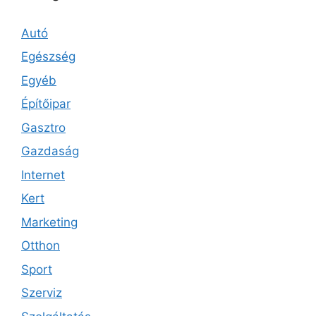
Autó
Egészség
Egyéb
Építőipar
Gasztro
Gazdaság
Internet
Kert
Marketing
Otthon
Sport
Szerviz