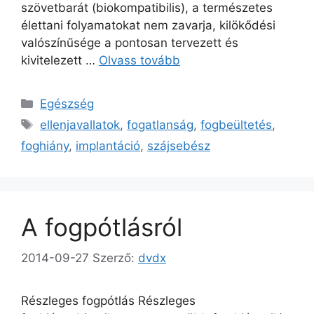
szövetbarát (biokompatibilis), a természetes
élettani folyamatokat nem zavarja, kilökődési
valószínűsége a pontosan tervezett és
kivitelezett …
Olvass tovább
Kategória
Egészség
Címkék
ellenjavallatok
,
fogatlanság
,
fogbeültetés
,
foghiány
,
implantáció
,
szájsebész
A fogpótlásról
2014-09-27
Szerző:
dvdx
Részleges fogpótlás Részleges