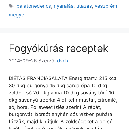
Címkék
balatonederics
,
nyaralás
,
utazás
,
veszprém
megye
Fogyókúrás receptek
2014-09-26
Szerző:
dvdx
DIÉTÁS FRANCIASALÁTA Energiatart.: 215 kcal
30 dkg burgonya 15 dkg sárgarépa 10 dkg
zöldborsó 20 dkg alma 10 dkg sovány túró 10
dkg savanyú uborka 4 dl kefír mustár, citromlé,
só, bors, Polisweet ízlés szerint A répát,
burgonyát, borsót enyhén sós vízben puhára
főzzük, majd kihűtjük. A zöldségeket a borsó
kivételével apró kockákra vágjuk. Ezután …