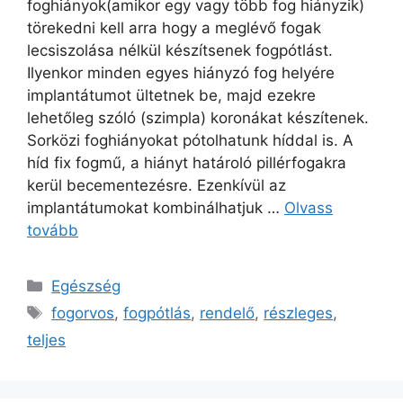
foghiányok(amikor egy vagy több fog hiányzik)
törekedni kell arra hogy a meglévő fogak
lecsiszolása nélkül készítsenek fogpótlást.
Ilyenkor minden egyes hiányzó fog helyére
implantátumot ültetnek be, majd ezekre
lehetőleg szóló (szimpla) koronákat készítenek.
Sorközi foghiányokat pótolhatunk híddal is. A
híd fix fogmű, a hiányt határoló pillérfogakra
kerül becementezésre. Ezenkívül az
implantátumokat kombinálhatjuk …
Olvass
tovább
Kategória
Egészség
Címkék
fogorvos
,
fogpótlás
,
rendelő
,
részleges
,
teljes