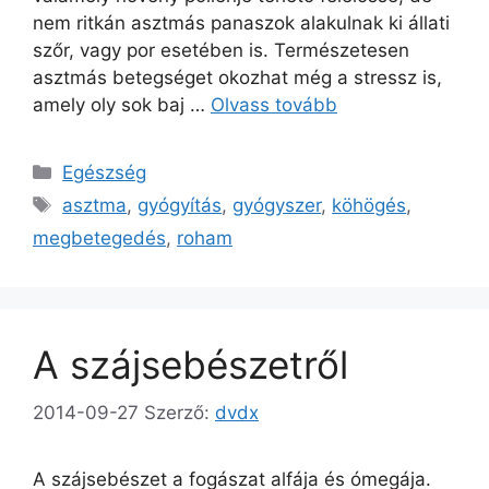
nem ritkán asztmás panaszok alakulnak ki állati
szőr, vagy por esetében is. Természetesen
asztmás betegséget okozhat még a stressz is,
amely oly sok baj …
Olvass tovább
Kategória
Egészség
Címkék
asztma
,
gyógyítás
,
gyógyszer
,
köhögés
,
megbetegedés
,
roham
A szájsebészetről
2014-09-27
Szerző:
dvdx
A szájsebészet a fogászat alfája és ómegája.