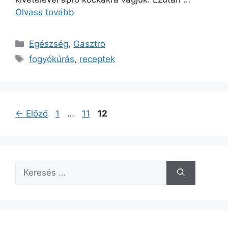
Olvass tovább
Kategória
Egészség
,
Gasztro
Címkék
fogyókúrás
,
receptek
Oldal
Oldal
Oldal
←
Előző
1
…
11
12
Keresés: