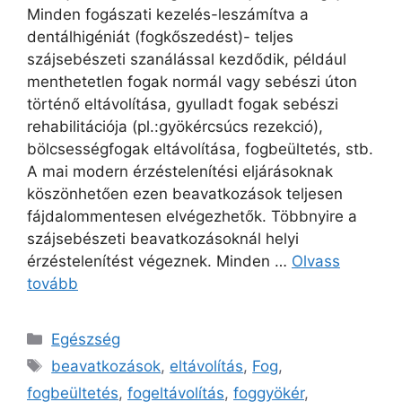
Minden fogászati kezelés-leszámítva a
dentálhigéniát (fogkőszedést)- teljes
szájsebészeti szanálással kezdődik, például
menthetetlen fogak normál vagy sebészi úton
történő eltávolítása, gyulladt fogak sebészi
rehabilitációja (pl.:gyökércsúcs rezekció),
bölcsességfogak eltávolítása, fogbeültetés, stb.
A mai modern érzéstelenítési eljárásoknak
köszönhetően ezen beavatkozások teljesen
fájdalommentesen elvégezhetők. Többnyire a
szájsebészeti beavatkozásoknál helyi
érzéstelenítést végeznek. Minden …
Olvass
tovább
Kategória
Egészség
Címkék
beavatkozások
,
eltávolítás
,
Fog
,
fogbeültetés
,
fogeltávolítás
,
foggyökér
,