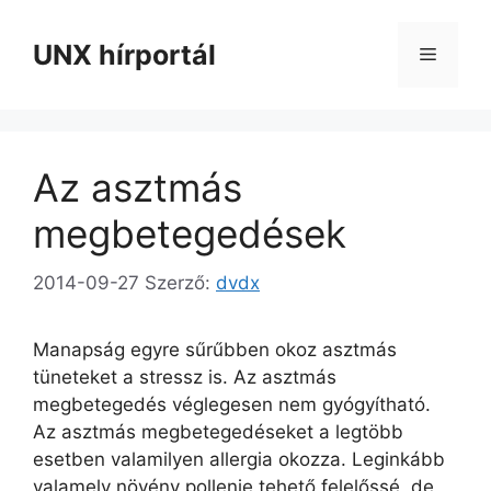
Kilépés
a
UNX hírportál
Menü
tartalomba
Az asztmás
megbetegedések
2014-09-27
Szerző:
dvdx
Manapság egyre sűrűbben okoz asztmás
tüneteket a stressz is. Az asztmás
megbetegedés véglegesen nem gyógyítható.
Az asztmás megbetegedéseket a legtöbb
esetben valamilyen allergia okozza. Leginkább
valamely növény pollenje tehető felelőssé, de