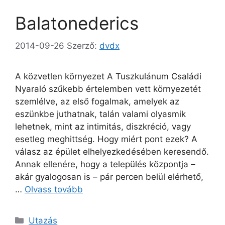
Balatonederics
2014-09-26
Szerző:
dvdx
A közvetlen környezet A Tuszkulánum Családi
Nyaraló szűkebb értelemben vett környezetét
szemlélve, az első fogalmak, amelyek az
eszünkbe juthatnak, talán valami olyasmik
lehetnek, mint az intimitás, diszkréció, vagy
esetleg meghittség. Hogy miért pont ezek? A
válasz az épület elhelyezkedésében keresendő.
Annak ellenére, hogy a település központja –
akár gyalogosan is – pár percen belül elérhető,
…
Olvass tovább
Kategória
Utazás