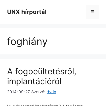
Kilépés
a
UNX hírportál
Menü
tartalomba
foghiány
A fogbeültetésről,
implantációról
2014-09-27
Szerző:
dvdx