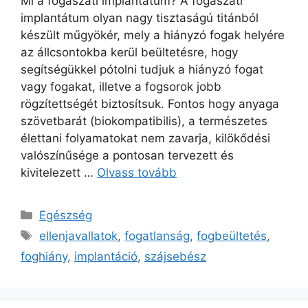
Mi a fogászati implantátum? A fogászati
implantátum olyan nagy tisztaságú titánból
készült műgyökér, mely a hiányzó fogak helyére
az állcsontokba kerül beültetésre, hogy
segítségükkel pótolni tudjuk a hiányzó fogat
vagy fogakat, illetve a fogsorok jobb
rögzítettségét biztosítsuk. Fontos hogy anyaga
szövetbarát (biokompatibilis), a természetes
élettani folyamatokat nem zavarja, kilökődési
valószínűsége a pontosan tervezett és
kivitelezett …
Olvass tovább
Kategória
Egészség
Címkék
ellenjavallatok
,
fogatlanság
,
fogbeültetés
,
foghiány
,
implantáció
,
szájsebész