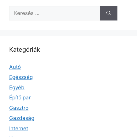
Keresés:
Kategóriák
Autó
Egészség
Egyéb
Építőipar
Gasztro
Gazdaság
Internet