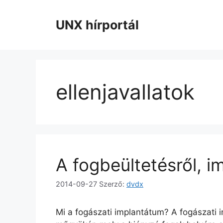
Kilépés
a
UNX hírportál
tartalomba
ellenjavallatok
A fogbeültetésről, i
2014-09-27
Szerző:
dvdx
Mi a fogászati implantátum? A fogászati i