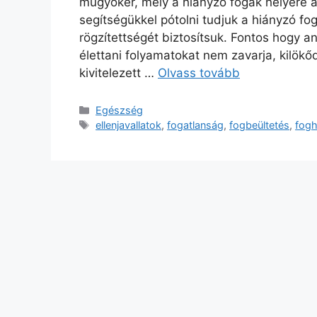
műgyökér, mely a hiányzó fogak helyére a
segítségükkel pótolni tudjuk a hiányzó fog
rögzítettségét biztosítsuk. Fontos hogy a
élettani folyamatokat nem zavarja, kilökő
kivitelezett …
Olvass tovább
Kategória
Egészség
Címkék
ellenjavallatok
,
fogatlanság
,
fogbeültetés
,
fogh