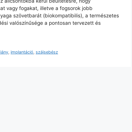
z állcsontokba kerül beültetésre, hogy
at vagy fogakat, illetve a fogsorok jobb
nyaga szövetbarát (biokompatibilis), a természetes
dési valószínűsége a pontosan tervezett és
iány
,
implantáció
,
szájsebész