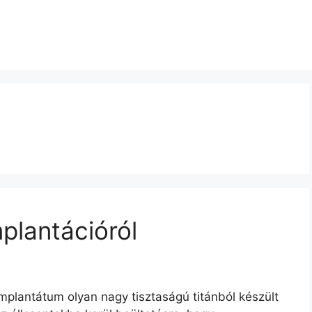
mplantációról
mplantátum olyan nagy tisztaságú titánból készült