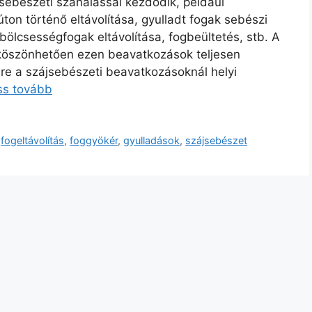
jsebészeti szanálással kezdődik, például
on történő eltávolítása, gyulladt fogak sebészi
, bölcsességfogak eltávolítása, fogbeültetés, stb. A
 köszönhetően ezen beavatkozások teljesen
e a szájsebészeti beavatkozásoknál helyi
ss tovább
,
fogeltávolítás
,
foggyökér
,
gyulladások
,
szájsebészet