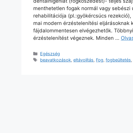
dentálhigéniát (fogkőszedést)- teljes szá
menthetetlen fogak normál vagy sebészi út
rehabilitációja (pl.:gyökércsúcs rezekció)
mai modern érzéstelenítési eljárásoknak
fájdalommentesen elvégezhetők. Többnyir
érzéstelenítést végeznek. Minden …
Olva
Kategória
Egészség
Címkék
beavatkozások
,
eltávolítás
,
Fog
,
fogbeültetés