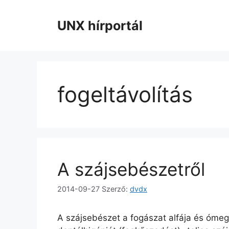
Kilépés
a
UNX hírportál
tartalomba
fogeltávolítás
A szájsebészetről
2014-09-27
Szerző:
dvdx
A szájsebészet a fogászat alfája és ómeg