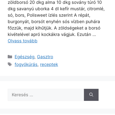
zöldborsó 20 dkg alma 10 dkg sovány túró 10
dkg savanyú uborka 4 dl kefír mustár, citromlé,
só, bors, Polisweet ízlés szerint A répát,
burgonyát, borsót enyhén sós vízben puhára
főzzük, majd kihűtjük. A zöldségeket a borsó
kivételével apró kockákra vágjuk. Ezután …
Olvass tovább
Kategória
Egészség
,
Gasztro
Címkék
fogyókúrás
,
receptek
Keresés: