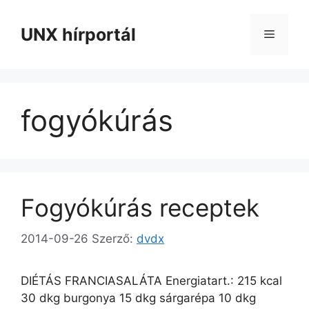
Kilépés
a
UNX hírportál
Menü
tartalomba
fogyókúrás
Fogyókúrás receptek
2014-09-26
Szerző:
dvdx
DIÉTÁS FRANCIASALÁTA Energiatart.: 215 kcal
30 dkg burgonya 15 dkg sárgarépa 10 dkg