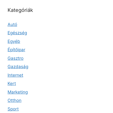
Kategóriák
Autó
Egészség
Egyéb
Építőipar
Gasztro
Gazdaság
Internet
Kert
Marketing
Otthon
Sport