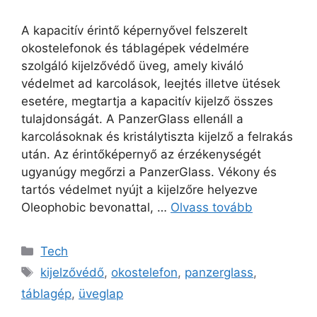
A kapacitív érintő képernyővel felszerelt
okostelefonok és táblagépek védelmére
szolgáló kijelzővédő üveg, amely kiváló
védelmet ad karcolások, leejtés illetve ütések
esetére, megtartja a kapacitív kijelző összes
tulajdonságát. A PanzerGlass ellenáll a
karcolásoknak és kristálytiszta kijelző a felrakás
után. Az érintőképernyő az érzékenységét
ugyanúgy megőrzi a PanzerGlass. Vékony és
tartós védelmet nyújt a kijelzőre helyezve
Oleophobic bevonattal, …
Olvass tovább
Kategória
Tech
Címkék
kijelzővédő
,
okostelefon
,
panzerglass
,
táblagép
,
üveglap