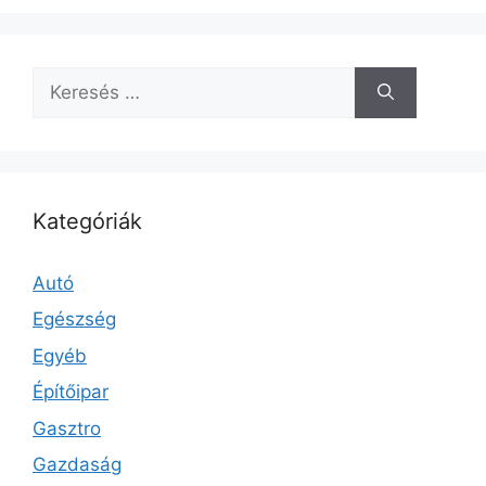
Keresés:
Kategóriák
Autó
Egészség
Egyéb
Építőipar
Gasztro
Gazdaság