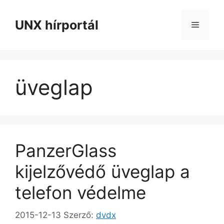
Kilépés
a
UNX hírportál
Menü
tartalomba
üveglap
PanzerGlass
kijelzővédő üveglap a
telefon védelme
2015-12-13
Szerző:
dvdx