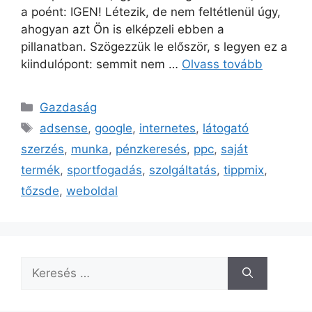
a poént: IGEN! Létezik, de nem feltétlenül úgy,
ahogyan azt Ön is elképzeli ebben a
pillanatban. Szögezzük le először, s legyen ez a
kiindulópont: semmit nem …
Olvass tovább
Kategória
Gazdaság
Címkék
adsense
,
google
,
internetes
,
látogató
szerzés
,
munka
,
pénzkeresés
,
ppc
,
saját
termék
,
sportfogadás
,
szolgáltatás
,
tippmix
,
tőzsde
,
weboldal
Keresés: