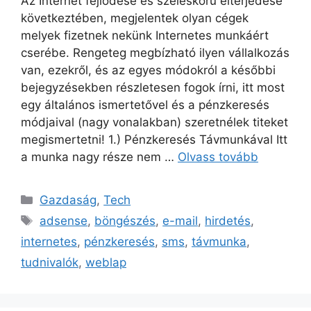
Az Internet fejlődése és széleskörű elterjedése
következtében, megjelentek olyan cégek
melyek fizetnek nekünk Internetes munkáért
cserébe. Rengeteg megbízható ilyen vállalkozás
van, ezekről, és az egyes módokról a későbbi
bejegyzésekben részletesen fogok írni, itt most
egy általános ismertetővel és a pénzkeresés
módjaival (nagy vonalakban) szeretnélek titeket
megismertetni! 1.) Pénzkeresés Távmunkával Itt
a munka nagy része nem …
Olvass tovább
Kategória
Gazdaság
,
Tech
Címkék
adsense
,
böngészés
,
e-mail
,
hirdetés
,
internetes
,
pénzkeresés
,
sms
,
távmunka
,
tudnivalók
,
weblap