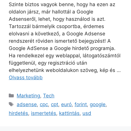
Szinte biztos vagyok benne, hogy ha ezen az
oldalon jársz, már hallottál a Google
Adsenseről, lehet, hogy használod is azt.
Tartozzál bármelyik csoportba, érdemes
elolvasni a következő, a Google Adsense
rendszerét röviden ismertető bejegyzést! A
Google AdSense a Google hirdető programja.
Ha rendelkezel egy weblappal, látogatószámtól
függetlenül, egy regisztráció után
elhelyezhetünk weboldalukon szöveg, kép és …
Olvass tovább
Kategória
Marketing
,
Tech
Címkék
adsense
,
cpc
,
cpt
,
euró
,
forint
,
google
,
hirdetés
,
ismertetés
,
kattintás
,
usd