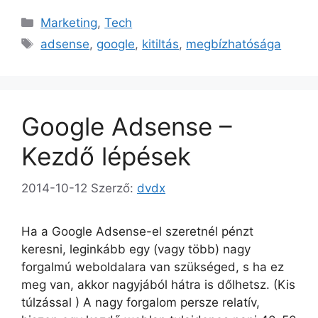
Kategória
Marketing
,
Tech
Címkék
adsense
,
google
,
kitiltás
,
megbízhatósága
Google Adsense –
Kezdő lépések
2014-10-12
Szerző:
dvdx
Ha a Google Adsense-el szeretnél pénzt
keresni, leginkább egy (vagy több) nagy
forgalmú weboldalara van szükséged, s ha ez
meg van, akkor nagyjából hátra is dőlhetsz. (Kis
túlzással ) A nagy forgalom persze relatív,