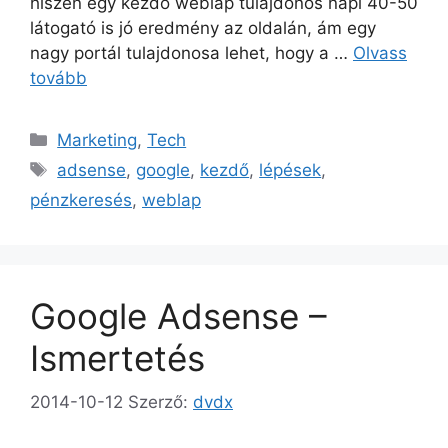
hiszen egy kezdő weblap tulajdonos napi 40-50
látogató is jó eredmény az oldalán, ám egy
nagy portál tulajdonosa lehet, hogy a …
Olvass
tovább
Kategória
Marketing
,
Tech
Címkék
adsense
,
google
,
kezdő
,
lépések
,
pénzkeresés
,
weblap
Google Adsense –
Ismertetés
2014-10-12
Szerző:
dvdx