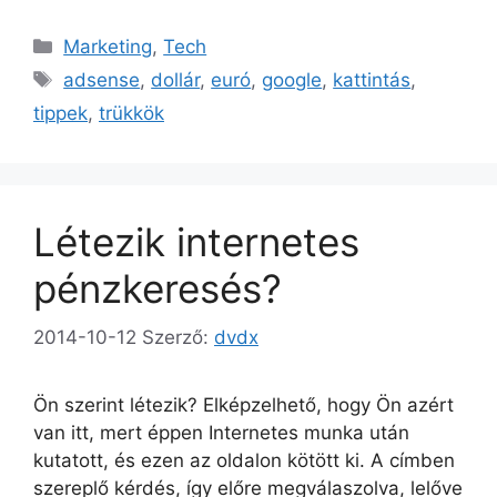
Kategória
Marketing
,
Tech
Címkék
adsense
,
dollár
,
euró
,
google
,
kattintás
,
tippek
,
trükkök
Létezik internetes
pénzkeresés?
2014-10-12
Szerző:
dvdx
Ön szerint létezik? Elképzelhető, hogy Ön azért
van itt, mert éppen Internetes munka után
kutatott, és ezen az oldalon kötött ki. A címben
szereplő kérdés, így előre megválaszolva, lelőve