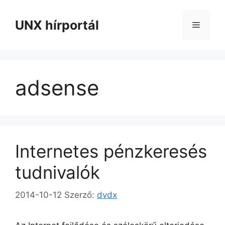
Kilépés
a
UNX hírportál
Menü
tartalomba
adsense
Internetes pénzkeresés
tudnivalók
2014-10-12
Szerző:
dvdx