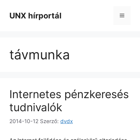
Kilépés
a
UNX hírportál
Menü
tartalomba
távmunka
Internetes pénzkeresés
tudnivalók
2014-10-12
Szerző:
dvdx