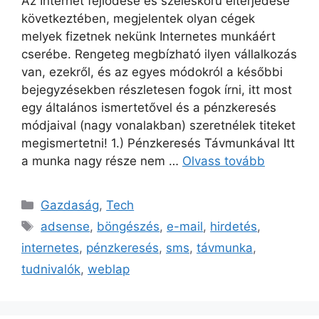
Az Internet fejlődése és széleskörű elterjedése
következtében, megjelentek olyan cégek
melyek fizetnek nekünk Internetes munkáért
cserébe. Rengeteg megbízható ilyen vállalkozás
van, ezekről, és az egyes módokról a későbbi
bejegyzésekben részletesen fogok írni, itt most
egy általános ismertetővel és a pénzkeresés
módjaival (nagy vonalakban) szeretnélek titeket
megismertetni! 1.) Pénzkeresés Távmunkával Itt
a munka nagy része nem …
Olvass tovább
Kategória
Gazdaság
,
Tech
Címkék
adsense
,
böngészés
,
e-mail
,
hirdetés
,
internetes
,
pénzkeresés
,
sms
,
távmunka
,
tudnivalók
,
weblap