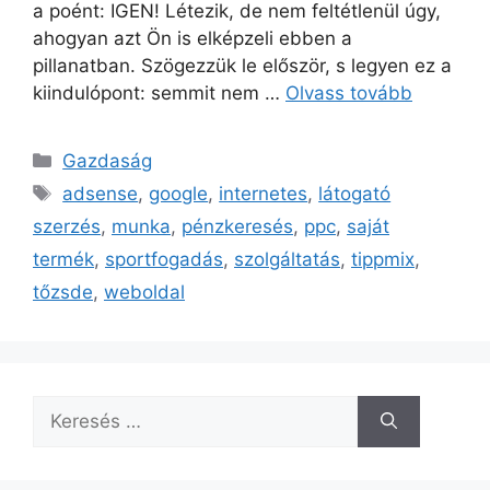
a poént: IGEN! Létezik, de nem feltétlenül úgy,
ahogyan azt Ön is elképzeli ebben a
pillanatban. Szögezzük le először, s legyen ez a
kiindulópont: semmit nem …
Olvass tovább
Kategória
Gazdaság
Címkék
adsense
,
google
,
internetes
,
látogató
szerzés
,
munka
,
pénzkeresés
,
ppc
,
saját
termék
,
sportfogadás
,
szolgáltatás
,
tippmix
,
tőzsde
,
weboldal
Keresés: