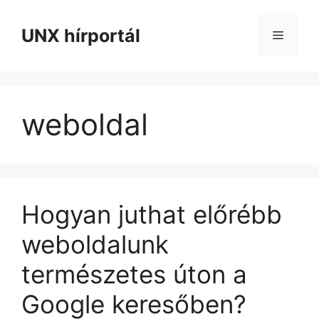
Kilépés
a
UNX hírportál
Menü
tartalomba
weboldal
Hogyan juthat előrébb
weboldalunk
természetes úton a
Google keresőben?