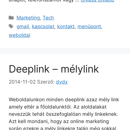
Kategória
Marketing
,
Tech
Címkék
gmail
,
kapcsolat
,
kontakt
,
menüpont
,
weboldal
Deeplink – mélylink
2014-11-02
Szerző:
dvdx
Weboldalunkon minden deeplink azaz mély link
amely eltér a főoldalunktól. Az aloldalakat
nevezzük tehát összefoglalóan mély linkeknek.
Azt kell mondani, hogy az online marketing
során ezekre a mély linkekre talán még sokkal