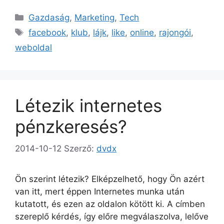
Kategória
Gazdaság
,
Marketing
,
Tech
Címkék
facebook
,
klub
,
lájk
,
like
,
online
,
rajongói
,
weboldal
Létezik internetes
pénzkeresés?
2014-10-12
Szerző:
dvdx
Ön szerint létezik? Elképzelhető, hogy Ön azért
van itt, mert éppen Internetes munka után
kutatott, és ezen az oldalon kötött ki. A címben
szereplő kérdés, így előre megválaszolva, lelőve