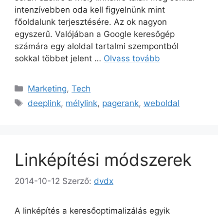
intenzívebben oda kell figyelnünk mint
főoldalunk terjesztésére. Az ok nagyon
egyszerű. Valójában a Google keresőgép
számára egy aloldal tartalmi szempontból
sokkal többet jelent …
Olvass tovább
Kategória
Marketing
,
Tech
Címkék
deeplink
,
mélylink
,
pagerank
,
weboldal
Linképítési módszerek
2014-10-12
Szerző:
dvdx
A linképítés a keresőoptimalizálás egyik