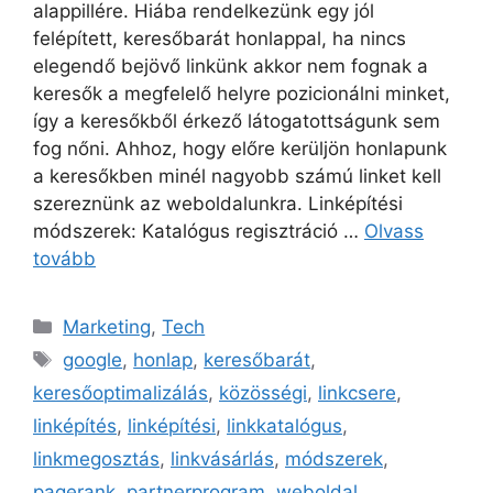
alappillére. Hiába rendelkezünk egy jól
felépített, keresőbarát honlappal, ha nincs
elegendő bejövő linkünk akkor nem fognak a
keresők a megfelelő helyre pozicionálni minket,
így a keresőkből érkező látogatottságunk sem
fog nőni. Ahhoz, hogy előre kerüljön honlapunk
a keresőkben minél nagyobb számú linket kell
szereznünk az weboldalunkra. Linképítési
módszerek: Katalógus regisztráció …
Olvass
tovább
Kategória
Marketing
,
Tech
Címkék
google
,
honlap
,
keresőbarát
,
keresőoptimalizálás
,
közösségi
,
linkcsere
,
linképítés
,
linképítési
,
linkkatalógus
,
linkmegosztás
,
linkvásárlás
,
módszerek
,
pagerank
,
partnerprogram
,
weboldal