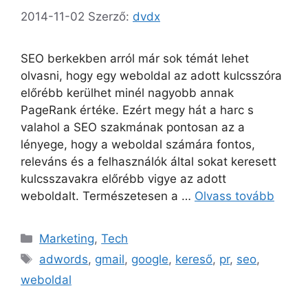
2014-11-02
Szerző:
dvdx
SEO berkekben arról már sok témát lehet
olvasni, hogy egy weboldal az adott kulcsszóra
előrébb kerülhet minél nagyobb annak
PageRank értéke. Ezért megy hát a harc s
valahol a SEO szakmának pontosan az a
lényege, hogy a weboldal számára fontos,
releváns és a felhasználók által sokat keresett
kulcsszavakra előrébb vigye az adott
weboldalt. Természetesen a …
Olvass tovább
Kategória
Marketing
,
Tech
Címkék
adwords
,
gmail
,
google
,
kereső
,
pr
,
seo
,
weboldal