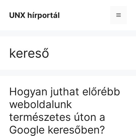
Kilépés
a
UNX hírportál
Menü
tartalomba
kereső
Hogyan juthat előrébb
weboldalunk
természetes úton a
Google keresőben?