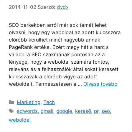
2014-11-02
Szerző:
dvdx
SEO berkekben arról már sok témát lehet
olvasni, hogy egy weboldal az adott kulcsszóra
előrébb kerülhet minél nagyobb annak
PageRank értéke. Ezért megy hát a harc s
valahol a SEO szakmának pontosan az a
lényege, hogy a weboldal számára fontos,
releváns és a felhasználók által sokat keresett
kulcsszavakra előrébb vigye az adott
weboldalt. Természetesen a …
Olvass tovább
Kategória
Marketing
,
Tech
Címkék
adwords
,
gmail
,
google
,
kereső
,
pr
,
seo
,
weboldal