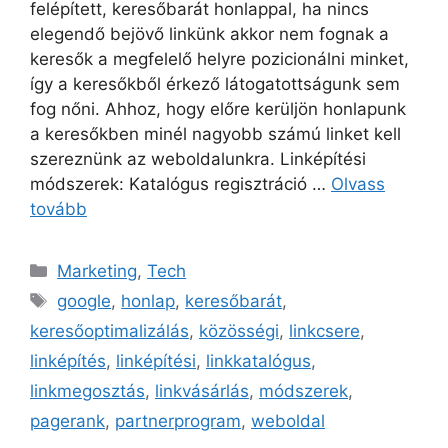
felépített, keresőbarát honlappal, ha nincs
elegendő bejövő linkünk akkor nem fognak a
keresők a megfelelő helyre pozicionálni minket,
így a keresőkből érkező látogatottságunk sem
fog nőni. Ahhoz, hogy előre kerüljön honlapunk
a keresőkben minél nagyobb számú linket kell
szereznünk az weboldalunkra. Linképítési
módszerek: Katalógus regisztráció …
Olvass
tovább
Kategória
Marketing
,
Tech
Címkék
google
,
honlap
,
keresőbarát
,
keresőoptimalizálás
,
közösségi
,
linkcsere
,
linképítés
,
linképítési
,
linkkatalógus
,
linkmegosztás
,
linkvásárlás
,
módszerek
,
pagerank
,
partnerprogram
,
weboldal