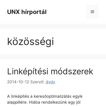
Kilépés
a
UNX hírportál
Menü
tartalomba
közösségi
Linképítési módszerek
2014-10-12
Szerző:
dvdx
A linképítés a keresőoptimalizálás egyik
alappillére. Hiába rendelkezünk egy jól