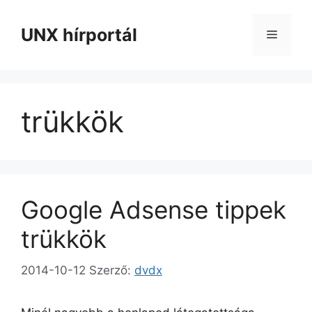
Kilépés
a
UNX hírportál
Menü
tartalomba
trükkök
Google Adsense tippek
trükkök
2014-10-12
Szerző:
dvdx