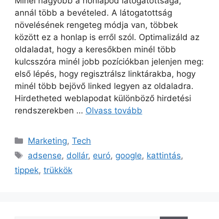
Minél nagyobb a honlapod látogatottsága,
annál több a bevételed. A látogatottság
növelésének rengeteg módja van, többek
között ez a honlap is erről szól. Optimalizáld az
oldaladat, hogy a keresőkben minél több
kulcsszóra minél jobb pozíciókban jelenjen meg:
első lépés, hogy regisztrálsz linktárakba, hogy
minél több bejövő linked legyen az oldaladra.
Hirdetheted weblapodat különböző hirdetési
rendszerekben …
Olvass tovább
Kategória
Marketing
,
Tech
Címkék
adsense
,
dollár
,
euró
,
google
,
kattintás
,
tippek
,
trükkök