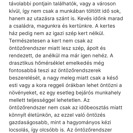
távolabbi pontjain találhatók, vagy a városon
kívül, így nem csak a munkában töltött idő sok,
hanem az utazásra szánt is. Kevés időnk marad
a családra, magunkra és kertünkre. A kertes
ház pedig nem az igazi szép kert nélkül.
Természetesen a kert nem csak az
öntözőrendszer miatt lesz szép, ápolt és
rendezett, de anélkül ma már igen nehéz. A
drasztikus hőmérséklet emelkedés még
fontosabbá teszi az öntözőrendszerek
beszerelését, a nagy meleg miatt csak a késő
esti vagy a kora reggeli órákban lehet öntözni a
növényeket, ez egy esetleg bejárós munkahely
mellett teljességgel lehetetlen. Az
öntözőrendszer nem csak az időbeosztás miatt
könnyít életünkön, az ezzel való öntözés
gazdaságosabb, mint a hagyományos kézi
locsolás, így olcsóbb is. Az öntözőrendszer