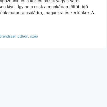
dolgoznunk, és a kertes házak vagy a város
son kívül, így nem csak a munkában töltött idő
dőnk marad a családra, magunkra és kertünkre. A
őrendszer
,
otthon
,
szép