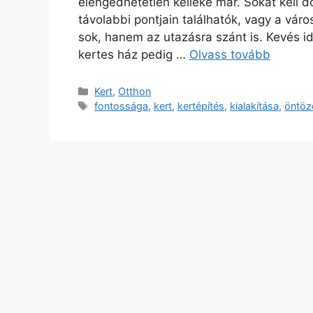
elengedhetetlen kelléke már. Sokat kell 
távolabbi pontjain találhatók, vagy a váro
sok, hanem az utazásra szánt is. Kevés i
kertes ház pedig …
Olvass tovább
Kategória
Kert
,
Otthon
Címkék
fontossága
,
kert
,
kertépítés
,
kialakítása
,
öntöz