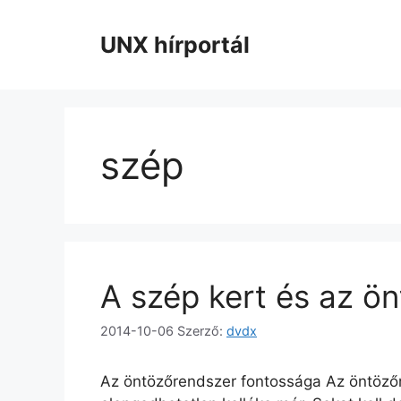
Kilépés
a
UNX hírportál
tartalomba
szép
A szép kert és az ö
2014-10-06
Szerző:
dvdx
Az öntözőrendszer fontossága Az öntözőr