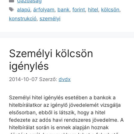
Gazdaság
Címkék
alapú
,
árfolyam
,
bank
,
forint
,
hitel
,
kölcsön
,
konstrukció
,
személyi
Személyi kölcsön
igénylés
2014-10-07
Szerző:
dvdx
Személyi hitel igénylés esetében a bankok a
hitelbírálatkor az igénylő jövedelemét vizsgálja
elsősorban, ebből is látszik, hogy a hitel
fedezete az adós havi rendszeres jövedelme. A
hitelbírálat során is ennek alapján hoznak