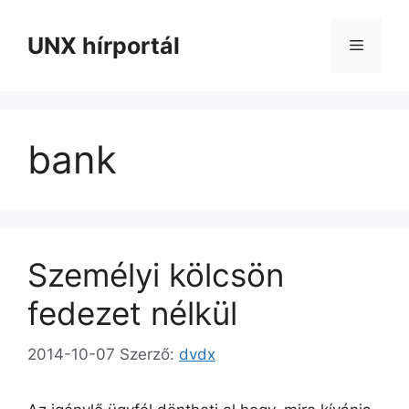
Kilépés
a
UNX hírportál
Menü
tartalomba
bank
Személyi kölcsön
fedezet nélkül
2014-10-07
Szerző:
dvdx