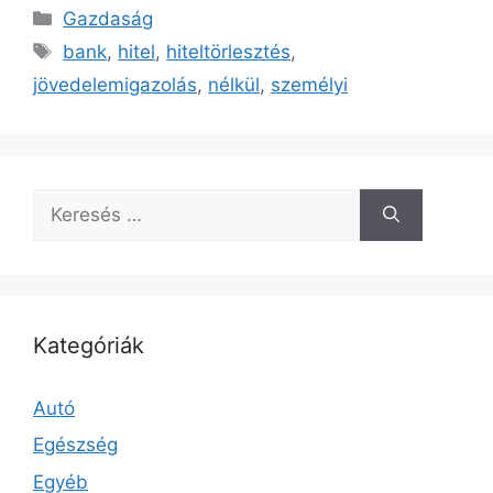
Kategória
Gazdaság
Címkék
bank
,
hitel
,
hiteltörlesztés
,
jövedelemigazolás
,
nélkül
,
személyi
Keresés:
Kategóriák
Autó
Egészség
Egyéb