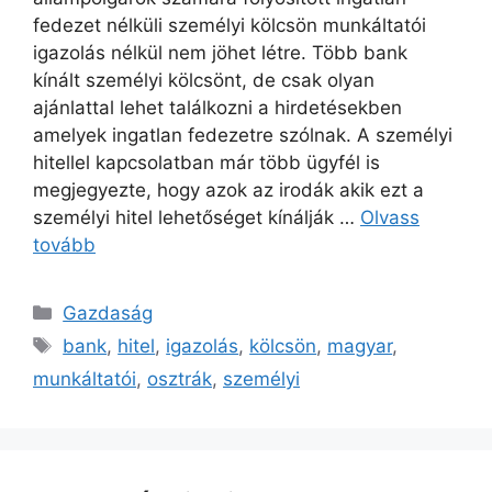
fedezet nélküli személyi kölcsön munkáltatói
igazolás nélkül nem jöhet létre. Több bank
kínált személyi kölcsönt, de csak olyan
ajánlattal lehet találkozni a hirdetésekben
amelyek ingatlan fedezetre szólnak. A személyi
hitellel kapcsolatban már több ügyfél is
megjegyezte, hogy azok az irodák akik ezt a
személyi hitel lehetőséget kínálják …
Olvass
tovább
Kategória
Gazdaság
Címkék
bank
,
hitel
,
igazolás
,
kölcsön
,
magyar
,
munkáltatói
,
osztrák
,
személyi