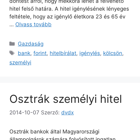
döntést arról, hogy mekkora lehet a felvehető
hitel felső határa. A hitel igénylésének lényeges
feltétele, hogy az igénylő életkora 23 és 65 év
…
Olvass tovább
Kategória
Gazdaság
Címkék
bank
,
forint
,
hitelbírálat
,
igénylés
,
kölcsön
,
személyi
Osztrák személyi hitel
2014-10-07
Szerző:
dvdx
Osztrák bankok által Magyarországi
állampolgárok számára folyósított ingatlan