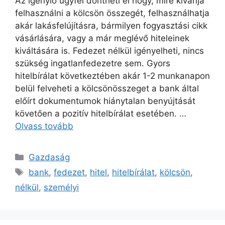
Az igénylő ügyfél döntheti el hogy, mire kívánja
felhasználni a kölcsön összegét, felhasználhatja
akár lakásfelújításra, bármilyen fogyasztási cikk
vásárlására, vagy a már meglévő hiteleinek
kiváltására is. Fedezet nélkül igényelheti, nincs
szükség ingatlanfedezetre sem. Gyors
hitelbírálat következtében akár 1-2 munkanapon
belül felveheti a kölcsönösszeget a bank által
előírt dokumentumok hiánytalan benyújtását
követően a pozitív hitelbírálat esetében. …
Olvass tovább
Kategória
Gazdaság
Címkék
bank
,
fedezet
,
hitel
,
hitelbírálat
,
kölcsön
,
nélkül
,
személyi