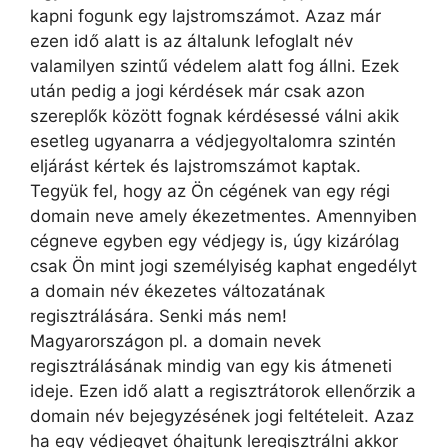
kapni fogunk egy lajstromszámot. Azaz már
ezen idő alatt is az általunk lefoglalt név
valamilyen szintű védelem alatt fog állni. Ezek
után pedig a jogi kérdések már csak azon
szereplők között fognak kérdésessé válni akik
esetleg ugyanarra a védjegyoltalomra szintén
eljárást kértek és lajstromszámot kaptak.
Tegyük fel, hogy az Ön cégének van egy régi
domain neve amely ékezetmentes. Amennyiben
cégneve egyben egy védjegy is, úgy kizárólag
csak Ön mint jogi személyiség kaphat engedélyt
a domain név ékezetes változatának
regisztrálására. Senki más nem!
Magyarországon pl. a domain nevek
regisztrálásának mindig van egy kis átmeneti
ideje. Ezen idő alatt a regisztrátorok ellenőrzik a
domain név bejegyzésének jogi feltételeit. Azaz
ha egy védjegyet óhajtunk leregisztrálni akkor