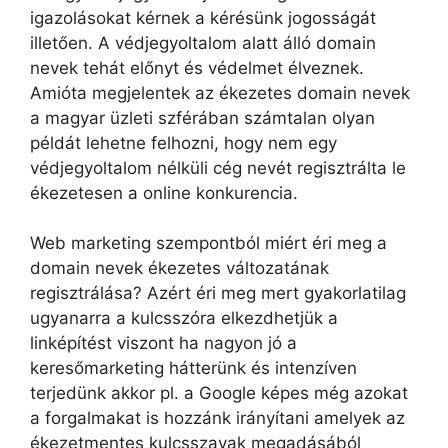
igazolásokat kérnek a kérésünk jogosságát
illetően. A védjegyoltalom alatt álló domain
nevek tehát előnyt és védelmet élveznek.
Amióta megjelentek az ékezetes domain nevek
a magyar üzleti szférában számtalan olyan
példát lehetne felhozni, hogy nem egy
védjegyoltalom nélküli cég nevét regisztrálta le
ékezetesen a online konkurencia.
Web marketing szempontból miért éri meg a
domain nevek ékezetes változatának
regisztrálása? Azért éri meg mert gyakorlatilag
ugyanarra a kulcsszóra elkezdhetjük a
linképítést viszont ha nagyon jó a
keresőmarketing hátterünk és intenzíven
terjedünk akkor pl. a Google képes még azokat
a forgalmakat is hozzánk irányítani amelyek az
ékezetmentes kulcsszavak megadásából