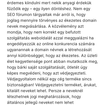
érdemes kiindulni mert nekik anyagi érdekük
fűződik egy – egy ilyen döntéshez. Nem egy
SEO fórumon tárgyaltak már arról is, hogy
jogilag mennyire törvényes az ékezetes domain
nevek megvásárlása. A közvélemény azt
mondja, hogy nem korrekt egy befutott
szolgáltatás weboldalát azzal meggyalázni ha
engedélyezzük az online konkurencia számára
ugyanannak a domain névnek a létrehozását
annyi különbséggel, hogy az ékezetes. Az üzleti
élet kegyetlensége pont abban mutatkozik meg,
hogy bárki saját szolgáltatását, ötletét úgy
képes megvédeni, hogy azt védjegyezteti.
Védjegyoltalom nélkül egy cég terméke sincs
biztonságban! Védjegyeztetni terméket, árukat,
kitalált neveket lehet. Persze a neveknél
létezhetnek jogi meghatározások, hogy
általános jellegű neveket nem lehet