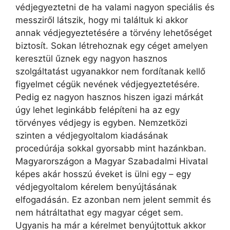
védjegyeztetni de ha valami nagyon speciális és
messziről látszik, hogy mi találtuk ki akkor
annak védjegyeztetésére a törvény lehetőséget
biztosít. Sokan létrehoznak egy céget amelyen
keresztül űznek egy nagyon hasznos
szolgáltatást ugyanakkor nem fordítanak kellő
figyelmet cégük nevének védjegyeztetésére.
Pedig ez nagyon hasznos hiszen igazi márkát
úgy lehet leginkább felépíteni ha az egy
törvényes védjegy is egyben. Nemzetközi
szinten a védjegyoltalom kiadásának
procedúrája sokkal gyorsabb mint hazánkban.
Magyarországon a Magyar Szabadalmi Hivatal
képes akár hosszú éveket is ülni egy – egy
védjegyoltalom kérelem benyújtásának
elfogadásán. Ez azonban nem jelent semmit és
nem hátráltathat egy magyar céget sem.
Ugyanis ha már a kérelmet benyújtottuk akkor