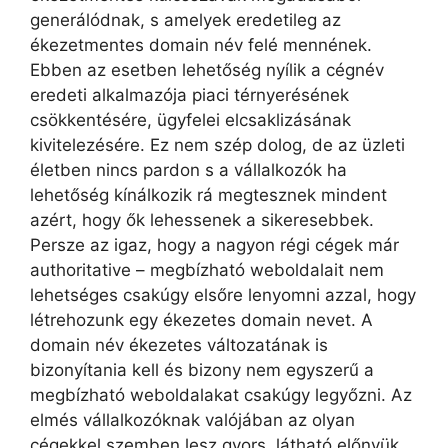
generálódnak, s amelyek eredetileg az
ékezetmentes domain név felé mennének.
Ebben az esetben lehetőség nyílik a cégnév
eredeti alkalmazója piaci térnyerésének
csökkentésére, ügyfelei elcsaklizásának
kivitelezésére. Ez nem szép dolog, de az üzleti
életben nincs pardon s a vállalkozók ha
lehetőség kínálkozik rá megtesznek mindent
azért, hogy ők lehessenek a sikeresebbek.
Persze az igaz, hogy a nagyon régi cégek már
authoritative – megbízható weboldalait nem
lehetséges csakúgy elsőre lenyomni azzal, hogy
létrehozunk egy ékezetes domain nevet. A
domain név ékezetes változatának is
bizonyítania kell és bizony nem egyszerű a
megbízható weboldalakat csakúgy legyőzni. Az
elmés vállalkozóknak valójában az olyan
cégekkel szemben lesz gyors, látható előnyük