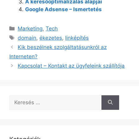
A keresőoptimalizálás alapjai
Google Adsense – Ismertetés
Kategória
Marketing
,
Tech
Címkék
domain
,
ékezetes
,
linképítés
Kik beszélnek szolgáltatásunkról az
Interneten?
Kapcsolat – Kontakt az ügyfeleink szállítója
Keresés: