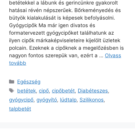
betétekkel a lábunk és gerincünkre gyakorolt
hatásai révén népszerűek. Bőrkeményedés és
bütyök kialakulását is képesek befolyásolni.
Gyógycipők Ma már igen divatos és
formatervezett gyógycipőket találhatunk az
ilyen cipők márkaképviseleteire kijelölt üzletek
polcain. Ezeknek a cipőknek a megelőzésben is
nagyon fontos szerepük van, ezért a …
Olvass
tovább
Kategória
Egészség
Címkék
betétek
,
cipő
,
cipőbetét
,
Diabéteszes
,
gyógycipő
,
gyógyító
,
lúdtalp
,
Szilikonos
,
talpbetét