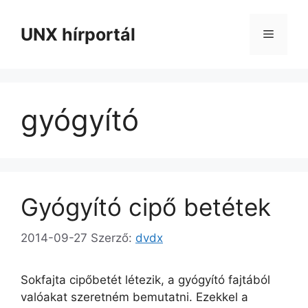
Kilépés
a
UNX hírportál
Menü
tartalomba
gyógyító
Gyógyító cipő betétek
2014-09-27
Szerző:
dvdx
Sokfajta cipőbetét létezik, a gyógyító fajtából
valóakat szeretném bemutatni. Ezekkel a