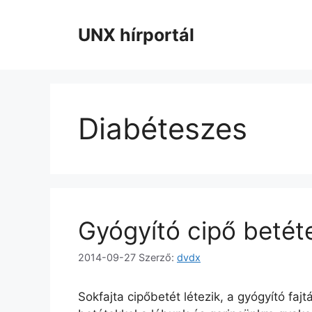
Kilépés
a
UNX hírportál
tartalomba
Diabéteszes
Gyógyító cipő betét
2014-09-27
Szerző:
dvdx
Sokfajta cipőbetét létezik, a gyógyító fa