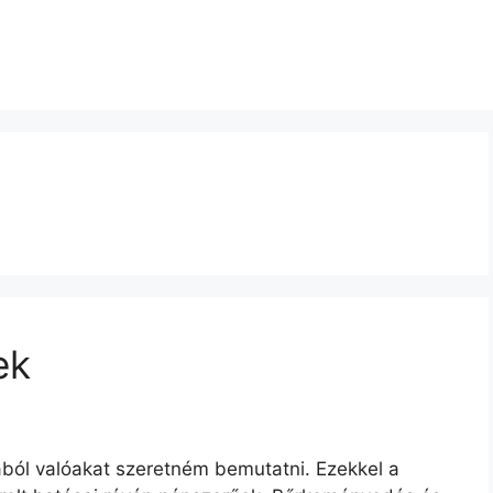
ek
jtából valóakat szeretném bemutatni. Ezekkel a