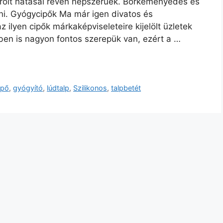
orolt hatásai révén népszerűek. Bőrkeményedés és
lni. Gyógycipők Ma már igen divatos és
 ilyen cipők márkaképviseleteire kijelölt üzletek
ben is nagyon fontos szerepük van, ezért a …
ipő
,
gyógyító
,
lúdtalp
,
Szilikonos
,
talpbetét