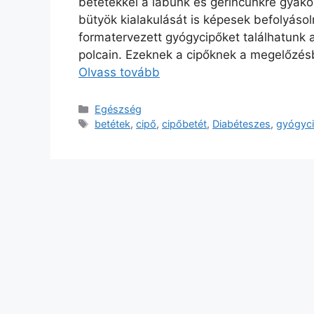
betétekkel a lábunk és gerincünkre gyak
bütyök kialakulását is képesek befolyáso
formatervezett gyógycipőket találhatunk az
polcain. Ezeknek a cipőknek a megelőzés
Olvass tovább
Kategória
Egészség
Címkék
betétek
,
cipő
,
cipőbetét
,
Diabéteszes
,
gyógyc