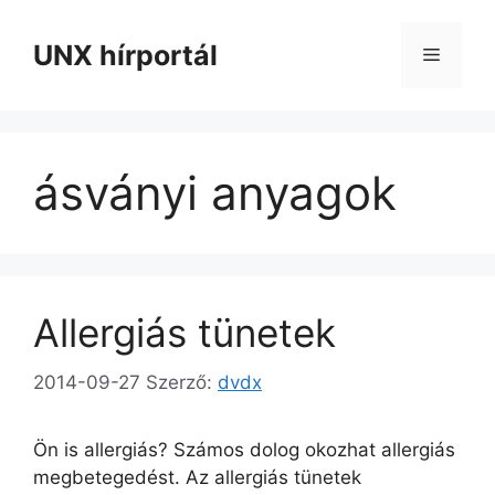
Kilépés
a
UNX hírportál
Menü
tartalomba
ásványi anyagok
Allergiás tünetek
2014-09-27
Szerző:
dvdx
Ön is allergiás? Számos dolog okozhat allergiás
megbetegedést. Az allergiás tünetek