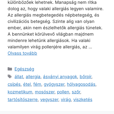
különbözőek lehetnek. Manapság nem ritka
dolog az, hogy valaki allergiás legyen valamire.
Az allergiás megbetegedés népbetegség, és
civilizációs betegség. Szinte alig van olyan
ember, akin nem észlelhetők allergiás tünetek.
A bennünket körülvevő világban majdnem
mindenre lehetünk allergiások. Ha valaki
valamilyen virág pollenjére allergiás, az …
Olvass tovább
Kategória
Egészség
Címkék
állat
,
allergia
,
ásványi anyagok
,
bőrpír
,
csípés
,
étel
,
fém
,
gyógyszer
,
hólyagosodás
,
kozmetikum
,
mosószer
,
pollen
,
szőr
,
tartósítószerre
,
vegyszer
,
virág
,
viszketés