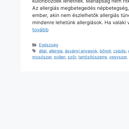
különbözőek lehetnek. Manapság nem ritka
Az allergiás megbetegedés népbetegség, é
ember, akin nem észlelhetők allergiás t
mindenre lehetünk allergiások. Ha valaki v
tovább
Kategória
Egészség
Címkék
állat
,
allergia
,
ásványi anyagok
,
bőrpír
,
csípés
,
mosószer
,
pollen
,
szőr
,
tartósítószerre
,
vegyszer
,