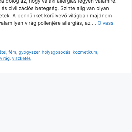
 dolog az, hogy valaki allergiás legyen valamire.
s civilizációs betegség. Szinte alig van olyan
ünetek. A bennünket körülvevő világban majdnem
alamilyen virág pollenjére allergiás, az …
Olvass
étel
,
fém
,
gyógyszer
,
hólyagosodás
,
kozmetikum
,
virág
,
viszketés