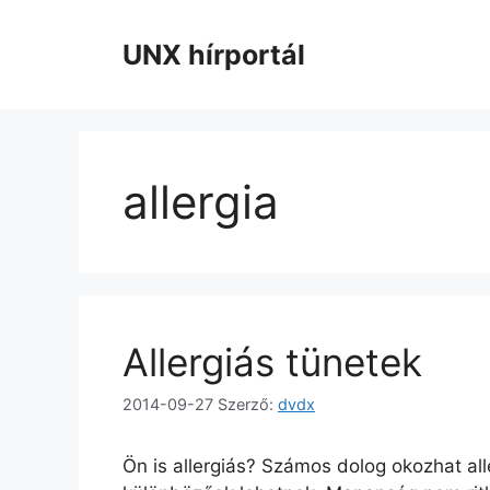
Kilépés
a
UNX hírportál
tartalomba
allergia
Allergiás tünetek
2014-09-27
Szerző:
dvdx
Ön is allergiás? Számos dolog okozhat al