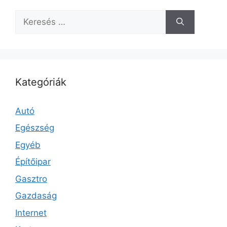
Keresés:
Kategóriák
Autó
Egészség
Egyéb
Építőipar
Gasztro
Gazdaság
Internet