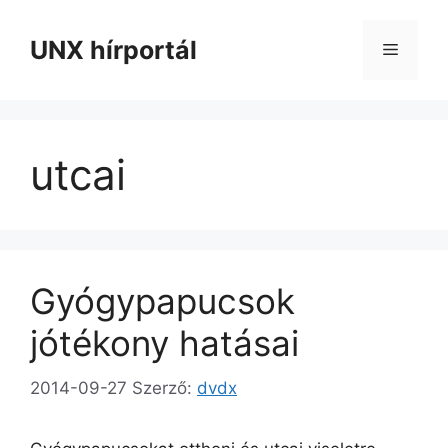
Kilépés
a
UNX hírportál
Menü
tartalomba
utcai
Gyógypapucsok
jótékony hatásai
2014-09-27
Szerző:
dvdx