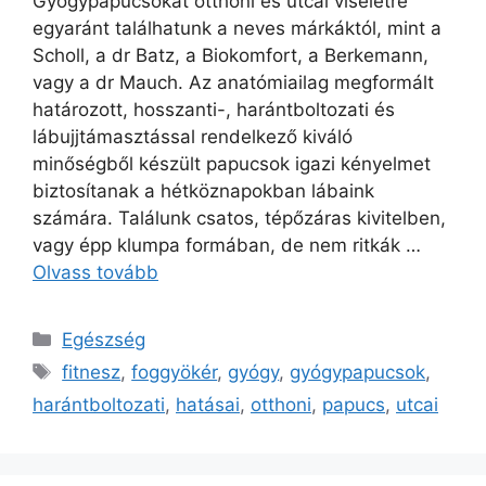
Gyógypapucsokat otthoni és utcai viseletre
egyaránt találhatunk a neves márkáktól, mint a
Scholl, a dr Batz, a Biokomfort, a Berkemann,
vagy a dr Mauch. Az anatómiailag megformált
határozott, hosszanti-, harántboltozati és
lábujjtámasztással rendelkező kiváló
minőségből készült papucsok igazi kényelmet
biztosítanak a hétköznapokban lábaink
számára. Találunk csatos, tépőzáras kivitelben,
vagy épp klumpa formában, de nem ritkák …
Olvass tovább
Kategória
Egészség
Címkék
fitnesz
,
foggyökér
,
gyógy
,
gyógypapucsok
,
harántboltozati
,
hatásai
,
otthoni
,
papucs
,
utcai