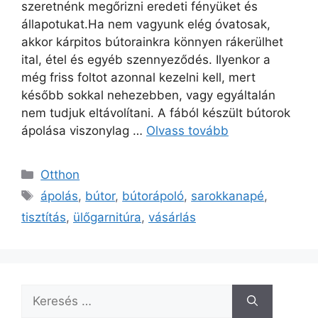
szeretnénk megőrizni eredeti fényüket és
állapotukat.Ha nem vagyunk elég óvatosak,
akkor kárpitos bútorainkra könnyen rákerülhet
ital, étel és egyéb szennyeződés. Ilyenkor a
még friss foltot azonnal kezelni kell, mert
később sokkal nehezebben, vagy egyáltalán
nem tudjuk eltávolítani. A fából készült bútorok
ápolása viszonylag …
Olvass tovább
Kategória
Otthon
Címkék
ápolás
,
bútor
,
bútorápoló
,
sarokkanapé
,
tisztítás
,
ülőgarnitúra
,
vásárlás
Keresés: