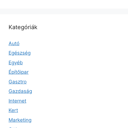
Kategóriák
Autó
Egészség
Egyéb
Építőipar
Gasztro
Gazdaság
Internet
Kert
Marketing