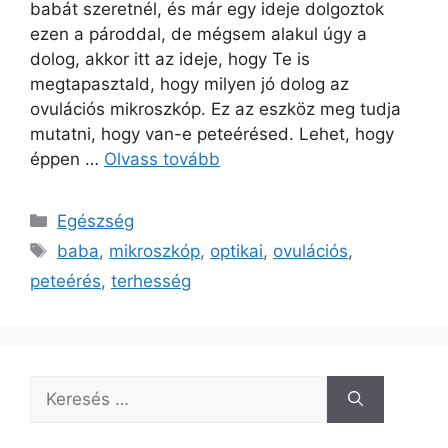
babát szeretnél, és már egy ideje dolgoztok
ezen a pároddal, de mégsem alakul úgy a
dolog, akkor itt az ideje, hogy Te is
megtapasztald, hogy milyen jó dolog az
ovulációs mikroszkóp. Ez az eszköz meg tudja
mutatni, hogy van-e peteérésed. Lehet, hogy
éppen …
Olvass tovább
Kategória
Egészség
Címkék
baba
,
mikroszkóp
,
optikai
,
ovulációs
,
peteérés
,
terhesség
Keresés: