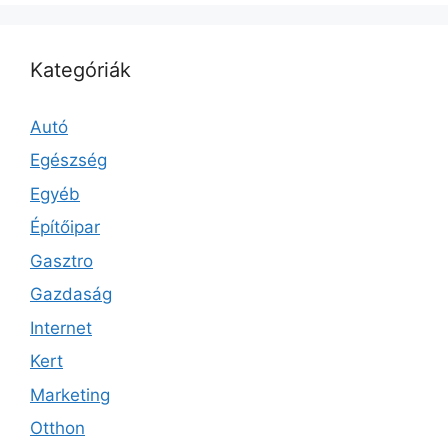
Kategóriák
Autó
Egészség
Egyéb
Építőipar
Gasztro
Gazdaság
Internet
Kert
Marketing
Otthon