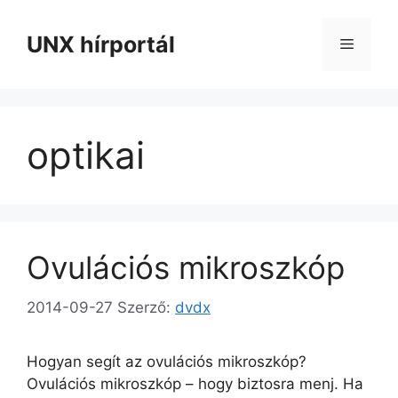
Kilépés
a
UNX hírportál
Menü
tartalomba
optikai
Ovulációs mikroszkóp
2014-09-27
Szerző:
dvdx
Hogyan segít az ovulációs mikroszkóp?
Ovulációs mikroszkóp – hogy biztosra menj. Ha