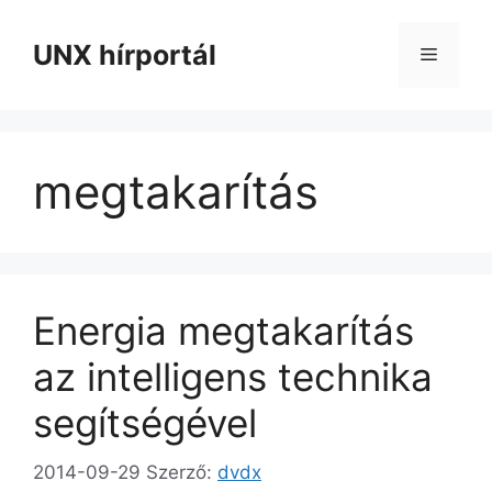
Kilépés
a
UNX hírportál
Menü
tartalomba
megtakarítás
Energia megtakarítás
az intelligens technika
segítségével
2014-09-29
Szerző:
dvdx