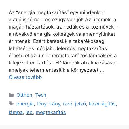
Az “energia megtakarítás” egy mindenkor
aktuális téma – és ez így van jól! Az üzemek, a
magán háztartások, az irodák és a közművek –
a növekvő energia költségek valamennyiünket
érintenek. Ezért keressük a takarékosság
lehetséges módjait. Jelentős megtakarítás
érhető el az ú.n. energiatakarékos lámpák és a
kifejezetten tartós LED lámpák alkalmazásával,
amelyek tehermentesítik a környezetet …
Olvass tovább
Kategória
Otthon
,
Tech
Címkék
energia
,
fény
,
irány
,
izzó
,
jelző
,
közvilágítás
,
lámpa
,
led
,
megtakarítás