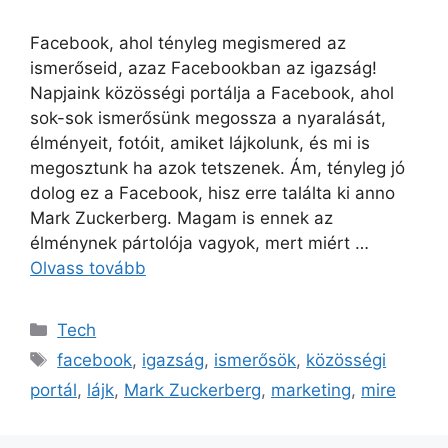
Facebook, ahol tényleg megismered az
ismerőseid, azaz Facebookban az igazság!
Napjaink közösségi portálja a Facebook, ahol
sok-sok ismerősünk megossza a nyaralását,
élményeit, fotóit, amiket lájkolunk, és mi is
megosztunk ha azok tetszenek. Ám, tényleg jó
dolog ez a Facebook, hisz erre találta ki anno
Mark Zuckerberg. Magam is ennek az
élménynek pártolója vagyok, mert miért …
Olvass tovább
Kategória
Tech
Címkék
facebook
,
igazság
,
ismerősök
,
közösségi
portál
,
lájk
,
Mark Zuckerberg
,
marketing
,
mire