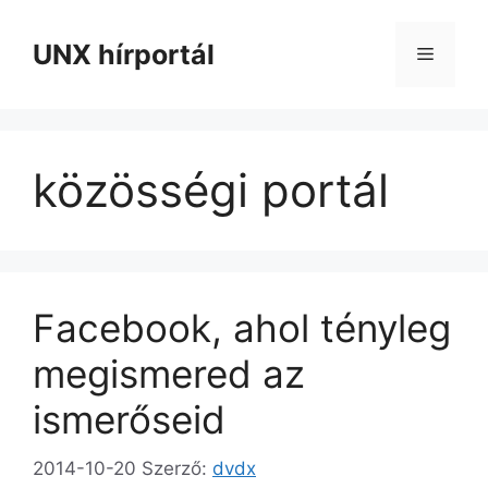
Kilépés
a
UNX hírportál
Menü
tartalomba
közösségi portál
Facebook, ahol tényleg
megismered az
ismerőseid
2014-10-20
Szerző:
dvdx