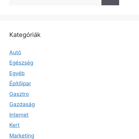
Kategóriák
Autó
Egészség
Egyéb
Építőipar
Gasztro
Gazdaság
Internet
Kert
Marketing