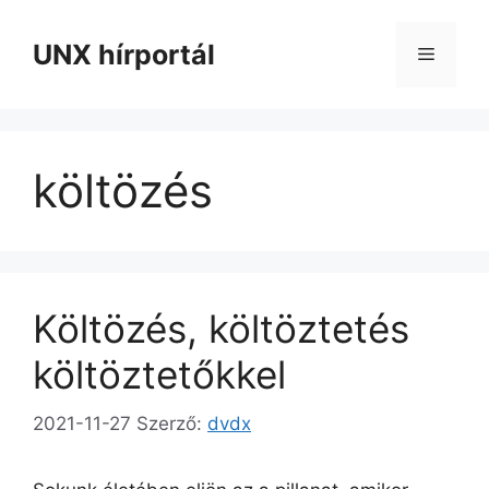
Kilépés
a
UNX hírportál
Menü
tartalomba
költözés
Költözés, költöztetés
költöztetőkkel
2021-11-27
Szerző:
dvdx