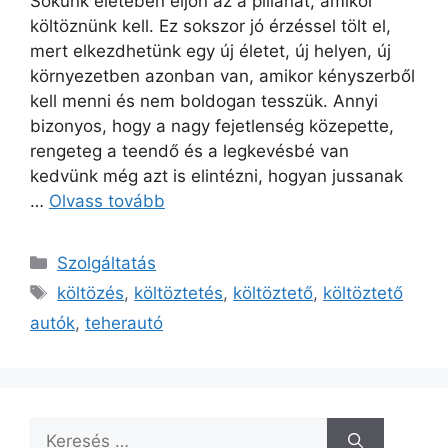
Sokunk életében eljön az a pillanat, amikor
költöznünk kell. Ez sokszor jó érzéssel tölt el,
mert elkezdhetünk egy új életet, új helyen, új
környezetben azonban van, amikor kényszerből
kell menni és nem boldogan tesszük. Annyi
bizonyos, hogy a nagy fejetlenség közepette,
rengeteg a teendő és a legkevésbé van
kedvünk még azt is elintézni, hogyan jussanak
…
Olvass tovább
Kategória
Szolgáltatás
Címkék
költözés
,
költöztetés
,
költöztető
,
költöztető
autók
,
teherautó
Keresés: