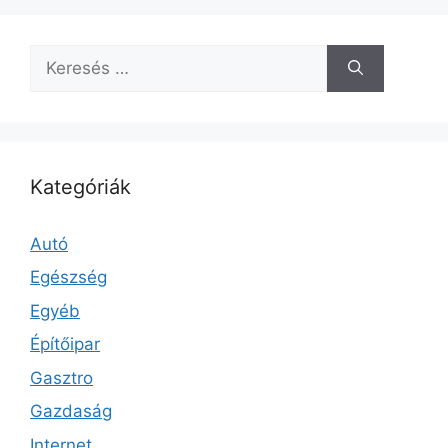
Keresés:
Kategóriák
Autó
Egészség
Egyéb
Építőipar
Gasztro
Gazdaság
Internet