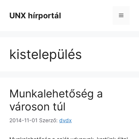
Kilépés
a
UNX hírportál
Menü
tartalomba
kistelepülés
Munkalehetőség a
városon túl
2014-11-01
Szerző:
dvdx