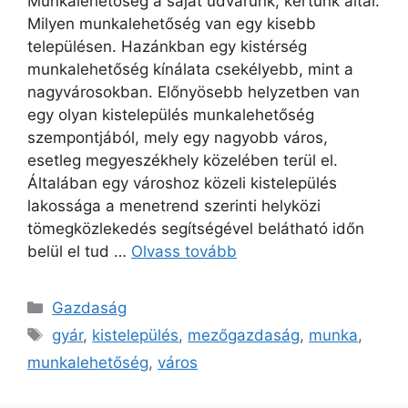
Munkalehetőség a saját udvarunk, kertünk által.
Milyen munkalehetőség van egy kisebb
településen. Hazánkban egy kistérség
munkalehetőség kínálata csekélyebb, mint a
nagyvárosokban. Előnyösebb helyzetben van
egy olyan kistelepülés munkalehetőség
szempontjából, mely egy nagyobb város,
esetleg megyeszékhely közelében terül el.
Általában egy városhoz közeli kistelepülés
lakossága a menetrend szerinti helyközi
tömegközlekedés segítségével belátható időn
belül el tud …
Olvass tovább
Kategória
Gazdaság
Címkék
gyár
,
kistelepülés
,
mezőgazdaság
,
munka
,
munkalehetőség
,
város