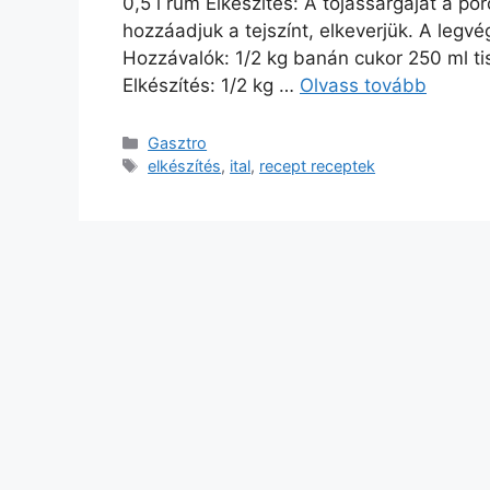
0,5 l rum Elkészítés: A tojássárgáját a po
hozzáadjuk a tejszínt, elkeverjük. A legvég
Hozzávalók: 1/2 kg banán cukor 250 ml tis
Elkészítés: 1/2 kg …
Olvass tovább
Kategória
Gasztro
Címkék
elkészítés
,
ital
,
recept receptek