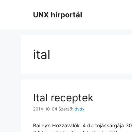
Kilépés
a
UNX hírportál
tartalomba
ital
Ital receptek
2014-10-04
Szerző:
dvdx
Bailey’s Hozzávalók: 4 db tojássárgája 30