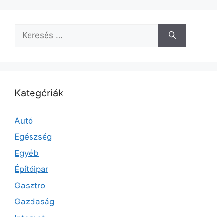
Keresés:
Kategóriák
Autó
Egészség
Egyéb
Építőipar
Gasztro
Gazdaság