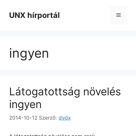
Kilépés
a
UNX hírportál
Menü
tartalomba
ingyen
Látogatottság növelés
ingyen
2014-10-12
Szerző:
dvdx