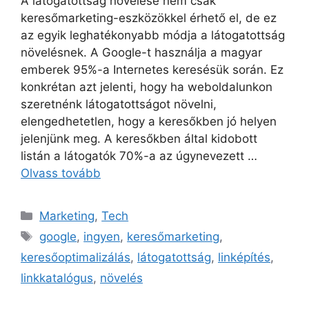
A látogatottság növelése nem csak
keresőmarketing-eszközökkel érhető el, de ez
az egyik leghatékonyabb módja a látogatottság
növelésnek. A Google-t használja a magyar
emberek 95%-a Internetes keresésük során. Ez
konkrétan azt jelenti, hogy ha weboldalunkon
szeretnénk látogatottságot növelni,
elengedhetetlen, hogy a keresőkben jó helyen
jelenjünk meg. A keresőkben által kidobott
listán a látogatók 70%-a az úgynevezett …
Olvass tovább
Kategória
Marketing
,
Tech
Címkék
google
,
ingyen
,
keresőmarketing
,
keresőoptimalizálás
,
látogatottság
,
linképítés
,
linkkatalógus
,
növelés