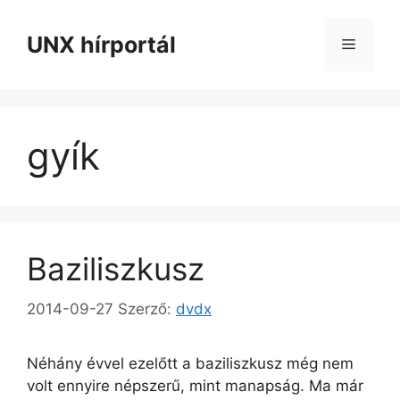
Kilépés
a
UNX hírportál
Menü
tartalomba
gyík
Baziliszkusz
2014-09-27
Szerző:
dvdx
Néhány évvel ezelőtt a baziliszkusz még nem
volt ennyire népszerű, mint manapság. Ma már