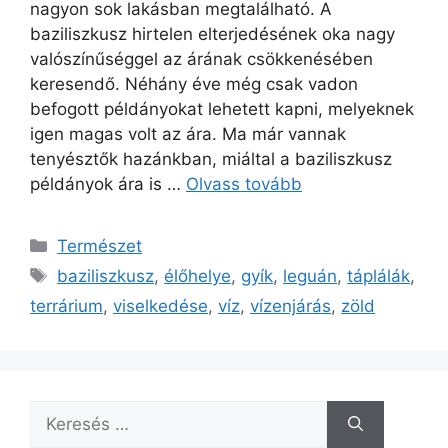
nagyon sok lakásban megtalálható. A
baziliszkusz hirtelen elterjedésének oka nagy
valószínűséggel az árának csökkenésében
keresendő. Néhány éve még csak vadon
befogott példányokat lehetett kapni, melyeknek
igen magas volt az ára. Ma már vannak
tenyésztők hazánkban, miáltal a baziliszkusz
példányok ára is …
Olvass tovább
Kategória
Természet
Címkék
baziliszkusz
,
élőhelye
,
gyík
,
leguán
,
táplálák
,
terrárium
,
viselkedése
,
víz
,
vízenjárás
,
zöld
Keresés: