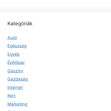
Kategóriák
Autó
Egészség
Egyéb
Építőipar
Gasztro
Gazdaság
Internet
Kert
Marketing