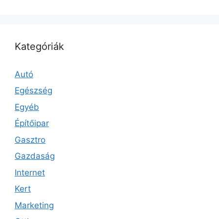
Kategóriák
Autó
Egészség
Egyéb
Építőipar
Gasztro
Gazdaság
Internet
Kert
Marketing