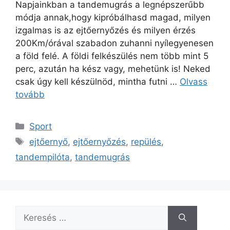
Napjainkban a tandemugrás a legnépszerűbb
módja annak,hogy kipróbálhasd magad, milyen
izgalmas is az ejtőernyőzés és milyen érzés
200Km/órával szabadon zuhanni nyílegyenesen
a föld felé. A földi felkészülés nem több mint 5
perc, azután ha kész vagy, mehetünk is! Neked
csak úgy kell készülnöd, mintha futni …
Olvass
tovább
Kategória
Sport
Címkék
ejtőernyő
,
ejtőernyőzés
,
repülés
,
tandempilóta
,
tandemugrás
Keresés: