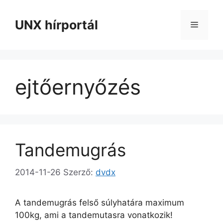
Kilépés
a
UNX hírportál
Menü
tartalomba
ejtőernyőzés
Tandemugrás
2014-11-26
Szerző:
dvdx
A tandemugrás felső súlyhatára maximum
100kg, ami a tandemutasra vonatkozik!