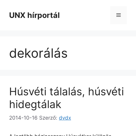
Kilépés
a
UNX hírportál
Menü
tartalomba
dekorálás
Húsvéti tálalás, húsvéti
hidegtálak
2014-10-16
Szerző:
dvdx