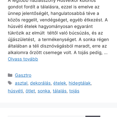
A legtöbb háziasszony Húsvétkor különös
gondot fordít a tálalásra, ezzel is emelve az
ünnep jelentőségét, hangulatosabbá téve a
közös reggelit, vendégséget, egyéb étkezést. A
húsvéti ételek hagyományosan egyaránt
tükrözik az elmúlt téltől való búcsúzás, és az
újjászületést, a termékenységet. A sonka régen
általában a téli disznóvágásból maradt, erre az
alkalomra őrzött csemege volt. A tojás pedig, …
Olvass tovább
Kategória
Gasztro
Címkék
asztal
,
dekorálás
,
ételek
,
hidegtálak
,
húsvéti
,
ötlet
,
sonka
,
tálalás
,
tojás