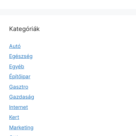
Kategóriák
Autó
Egészség
Egyéb
Építőipar
Gasztro
Gazdaság
Internet
Kert
Marketing