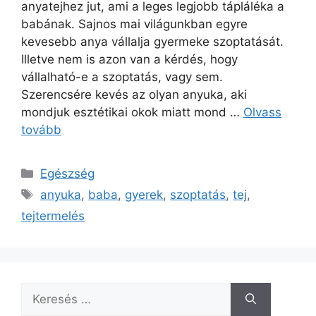
anyatejhez jut, ami a leges legjobb tápláléka a
babának. Sajnos mai világunkban egyre
kevesebb anya vállalja gyermeke szoptatását.
Illetve nem is azon van a kérdés, hogy
vállalható-e a szoptatás, vagy sem.
Szerencsére kevés az olyan anyuka, aki
mondjuk esztétikai okok miatt mond …
Olvass
tovább
Kategória
Egészség
Címkék
anyuka
,
baba
,
gyerek
,
szoptatás
,
tej
,
tejtermelés
Keresés: