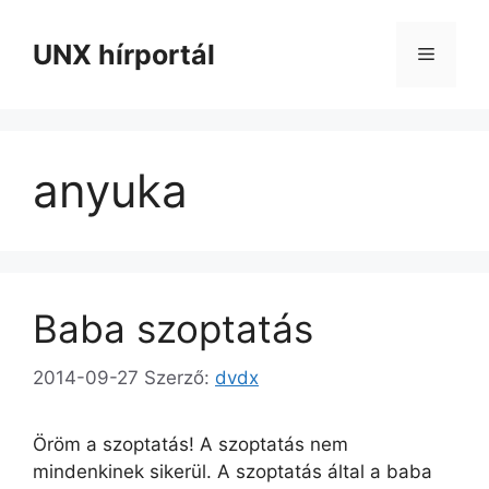
Kilépés
a
UNX hírportál
Menü
tartalomba
anyuka
Baba szoptatás
2014-09-27
Szerző:
dvdx
Öröm a szoptatás! A szoptatás nem
mindenkinek sikerül. A szoptatás által a baba