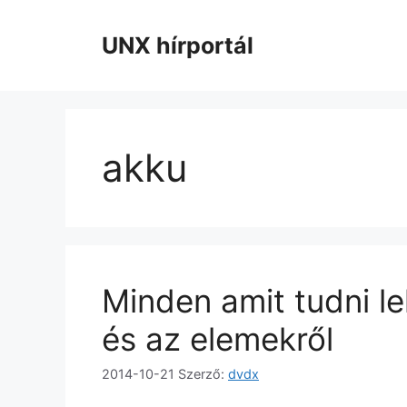
Kilépés
a
UNX hírportál
tartalomba
akku
Minden amit tudni le
és az elemekről
2014-10-21
Szerző:
dvdx