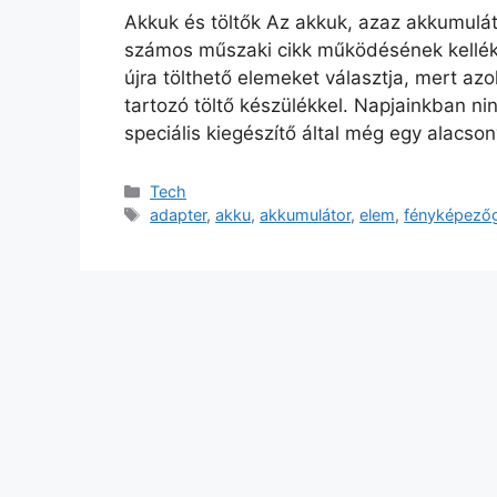
Akkuk és töltők Az akkuk, azaz akkumulá
számos műszaki cikk működésének kelléke
újra tölthető elemeket választja, mert az
tartozó töltő készülékkel. Napjainkban nin
speciális kiegészítő által még egy alacs
Kategória
Tech
Címkék
adapter
,
akku
,
akkumulátor
,
elem
,
fényképező