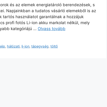
torok és az elemek energiatároló berendezések, s
i. Napjainkban a tudatos vásárló elemekből is az
ok tartós használatot garantálnak a hozzájuk
cs profi fotós Li-ion akku markolat nélkül, mely
onyabb kategóriájú …
Olvass tovább
gép
,
hálózati
,
li-ion
,
tápegység
,
töltő