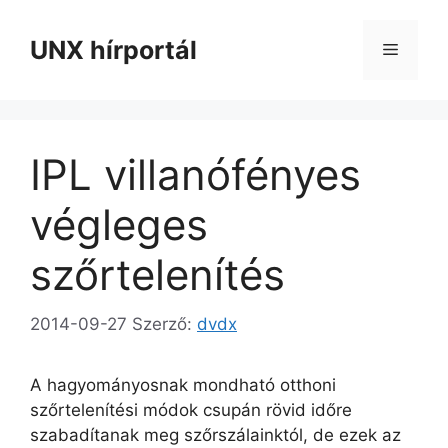
Kilépés
a
UNX hírportál
Menü
tartalomba
IPL villanófényes
végleges
szőrtelenítés
2014-09-27
Szerző:
dvdx
A hagyományosnak mondható otthoni
szőrtelenítési módok csupán rövid időre
szabadítanak meg szőrszálainktól, de ezek az