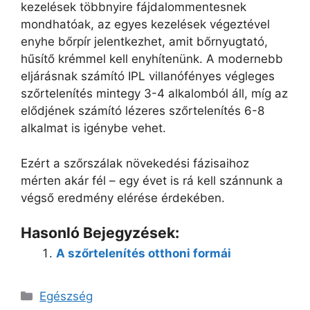
kezelések többnyire fájdalommentesnek
mondhatóak, az egyes kezelések végeztével
enyhe bőrpír jelentkezhet, amit bőrnyugtató,
hűsítő krémmel kell enyhítenünk. A modernebb
eljárásnak számító IPL villanófényes végleges
szőrtelenítés mintegy 3-4 alkalomból áll, míg az
elődjének számító lézeres szőrtelenítés 6-8
alkalmat is igénybe vehet.
Ezért a szőrszálak növekedési fázisaihoz
mérten akár fél – egy évet is rá kell szánnunk a
végső eredmény elérése érdekében.
Hasonló Bejegyzések:
A szőrtelenítés otthoni formái
Kategória
Egészség