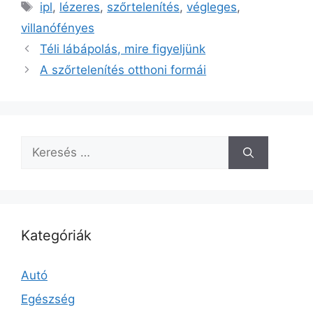
Címkék
ipl
,
lézeres
,
szőrtelenítés
,
végleges
,
villanófényes
Téli lábápolás, mire figyeljünk
A szőrtelenítés otthoni formái
Keresés:
Kategóriák
Autó
Egészség