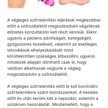
A végleges szőrtelenítési eljárások megkezdése
előtt a szőrszálaiktól megszabadulni vágyóknak
előzetes konzultáción kell részt venniük. Ekkor
ugyanis a páciens adottságait, betegségeit,
gyógyszeres kezeléseit, valamint az esetleges
tetoválások elhelyezkedését mind
körültekintően szükséges átbeszélni, ugyanis
mindezek alapján dönthető csak el, hogy
valóban alkalmasak vagyunk e végleg
megszabadulni a szőrszálaktól.
A végleges szőrtelenítés előtt le kell borotválni
szőrtelenítésre szánt testrészeinket. A kezelés
előtt és után kerülni kell a napozást, valamint a
szolárium használatát. Mindamellett, hogy a