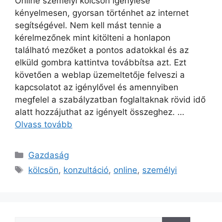
Online személyi kölcsön igénylése
kényelmesen, gyorsan történhet az internet
segítségével. Nem kell mást tennie a
kérelmezőnek mint kitölteni a honlapon
található mezőket a pontos adatokkal és az
elküld gombra kattintva továbbítsa azt. Ezt
követően a weblap üzemeltetője felveszi a
kapcsolatot az igénylővel és amennyiben
megfelel a szabályzatban foglaltaknak rövid idő
alatt hozzájuthat az igényelt összeghez. …
Olvass tovább
Kategória
Gazdaság
Címkék
kölcsön
,
konzultáció
,
online
,
személyi