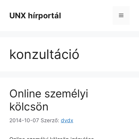
Kilépés
a
UNX hírportál
Menü
tartalomba
konzultáció
Online személyi
kölcsön
2014-10-07
Szerző:
dvdx