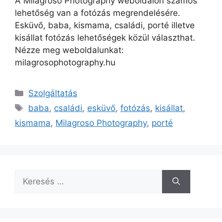
A Milagroso Photography weboldalon számos
lehetőség van a fotózás megrendelésére.
Esküvő, baba, kismama, családi, porté illetve
kisállat fotózás lehetőségek közül választhat.
Nézze meg weboldalunkat:
milagrosophotography.hu
Kategória
Szolgáltatás
Címkék
baba
,
családi
,
esküvő
,
fotózás
,
kisállat
,
kismama
,
Milagroso Photography
,
porté
Keresés: