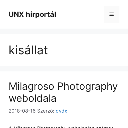
Kilépés
a
UNX hírportál
Menü
tartalomba
kisállat
Milagroso Photography
weboldala
2018-08-16
Szerző:
dvdx