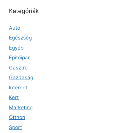
Kategóriák
Autó
Egészség
Egyéb
Építőipar
Gasztro
Gazdaság
Internet
Kert
Marketing
Otthon
Sport