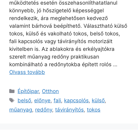
működtetés esetén összehasonlíthatatlanul
könnyebb, jó hőszigetelő képességgel
rendelkezik, ára meglehetősen kedvező
valamint bárhová beépíthető. Választható külső
tokos, külső és vakolható tokos, belső tokos,
fali kapcsolós vagy távirányítós motorizált
kivitelben is. Az ablakokra és erkélyajtókra
szerelt műanyag redőny praktikusan
kombinálható a redőnytokba épített rolós …
Olvass tovább
Kategória
Építőipar
,
Otthon
Címkék
belső
,
előnye
,
fali
,
kapcsolós
,
külső
,
műanyag
,
redőny
,
távirányítós
,
tokos