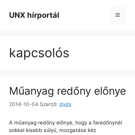
Kilépés
a
UNX hírportál
Menü
tartalomba
kapcsolós
Műanyag redőny előnye
2014-10-04
Szerző:
dvdx
A műanyag redőny előnye, hogy a faredőnynél
sokkal kisebb súlyú, mozgatása kéz