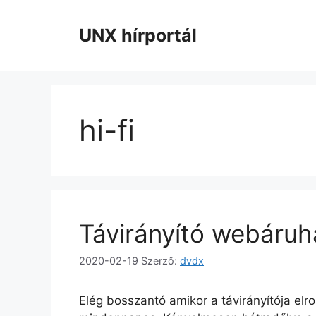
Kilépés
a
UNX hírportál
tartalomba
hi-fi
Távirányító webáruh
2020-02-19
Szerző:
dvdx
Elég bosszantó amikor a távirányítója el