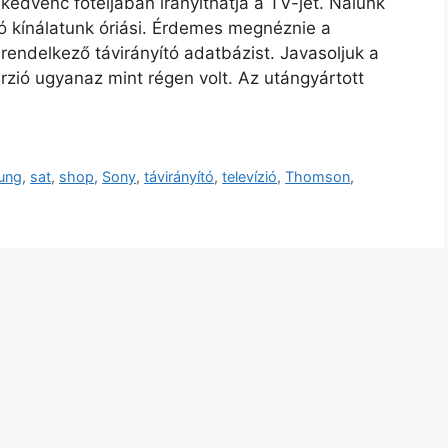
dvenc foteljában irányíthatja a TV-jét. Nálunk
ó kínálatunk óriási. Érdemes megnéznie a
rendelkező távirányító adatbázist. Javasoljuk a
erzió ugyanaz mint régen volt. Az utángyártott
ung
,
sat
,
shop
,
Sony
,
távirányító
,
televízió
,
Thomson
,