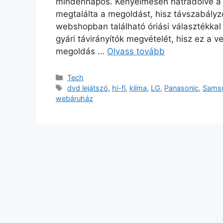
mindennapos. Kényelmesen hátradőlve a ke
megtalálta a megoldást, hisz távszabályz
webshopban található óriási választékkal 
gyári távirányítók megvételét, hisz ez a v
megoldás …
Olvass tovább
Kategória
Tech
Címkék
dvd lejátszó
,
hi-fi
,
klíma
,
LG
,
Panasonic
,
Sams
webáruház