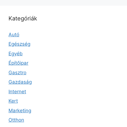
Kategóriák
Autó
Egészség
Egyéb
Építőipar
Gasztro
Gazdaság
Internet
Kert
Marketing
Otthon