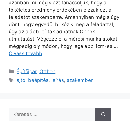
azonban mi mégis azt tanácsoljuk, hogy a
tökéletes eredmény érdekében bízzuk ezt a
feladatot szakemberre. Amennyiben mégis úgy
dönt, hogy egyedül birkózik meg a feladattal,
úgy az alább leírtak adhatnak Önnek
útmutatást: Végezze el a mérési munkálatokat,
mégpedig oly módon, hogy legalább 1cm-es …
Olvass tovább
Kategória
Építőipar
,
Otthon
Címkék
ajtó
,
beépítés
,
leírás
,
szakember
Keresés: