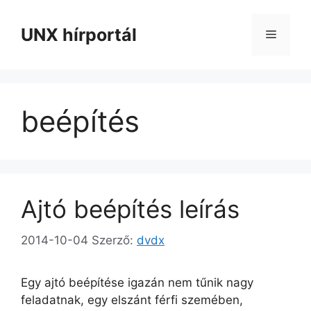
Kilépés
a
UNX hírportál
Menü
tartalomba
beépítés
Ajtó beépítés leírás
2014-10-04
Szerző:
dvdx
Egy ajtó beépítése igazán nem tűnik nagy
feladatnak, egy elszánt férfi szemében,