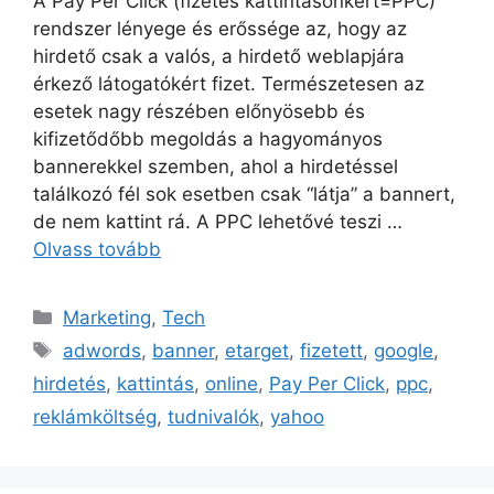
A Pay Per Click (fizetés kattintásonkért=PPC)
rendszer lényege és erőssége az, hogy az
hirdető csak a valós, a hirdető weblapjára
érkező látogatókért fizet. Természetesen az
esetek nagy részében előnyösebb és
kifizetődőbb megoldás a hagyományos
bannerekkel szemben, ahol a hirdetéssel
találkozó fél sok esetben csak “látja” a bannert,
de nem kattint rá. A PPC lehetővé teszi …
Olvass tovább
Kategória
Marketing
,
Tech
Címkék
adwords
,
banner
,
etarget
,
fizetett
,
google
,
hirdetés
,
kattintás
,
online
,
Pay Per Click
,
ppc
,
reklámköltség
,
tudnivalók
,
yahoo