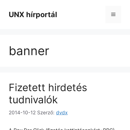
Kilépés
a
UNX hírportál
Menü
tartalomba
banner
Fizetett hirdetés
tudnivalók
2014-10-12
Szerző:
dvdx