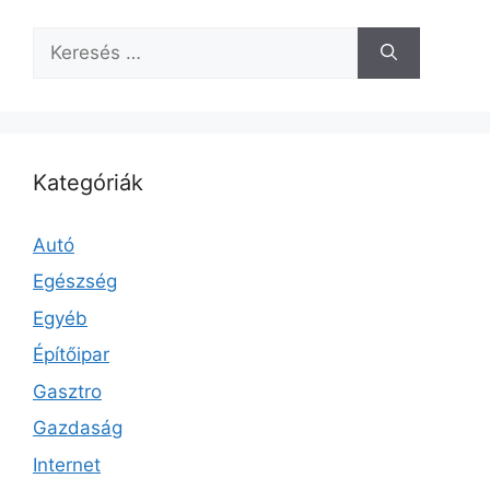
Keresés:
Kategóriák
Autó
Egészség
Egyéb
Építőipar
Gasztro
Gazdaság
Internet