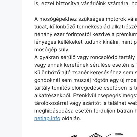
is, ezzel biztosítva vásárlóink számára, 
A mosógépekhez szükséges motorok vála
tucat, különböző termékcsalád alkatrészé
néhány ezer forintostól kezdve a prémium
lényeges kellékeket tudunk kínálni, mint 
mosógép súly.
A gyakran sérülő vagy roncsolódó tartály
vagy annak keretének sérülése esetén is t
Különböző ajtó zsanér kereséséhez sem 
gondoknál sem muszáj rögtön egy új mo
tartály tömítés elöregedése esetében is 
alkatrészekből. Ezenkívül csepegés megsz
tárolókosárral vagy szárítót is találhat
meghibásodása esetén forduljon bátran 
netlap.info
oldalán.