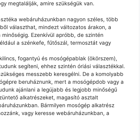
hogy megtalálják, amire szükségük van.
sztéka webáruházunkban nagyon széles, több
ből választhat, mindezt változatos árakon, a
 minőségig. Ezenkívül apróbb, de szintén
például a szénkefe, fűtőszál, termosztát vagy
 kilincs, fogantyú és mosógépablak (ökörszem),
udunk segíteni, ehhez szintén óriási választékkal.
szükséges messzebb keresgélni. De a komolyabb
sógépre beruháznunk, mert a mosógépdob vagy a
tudunk ajánlani a legújabb és legjobb minőségű
üntető alkatrészeket, magasító asztalt
 webáruházunkban. Bármilyen mosógép alkatrész
hozzánk, vagy keresse webáruházunkban, a