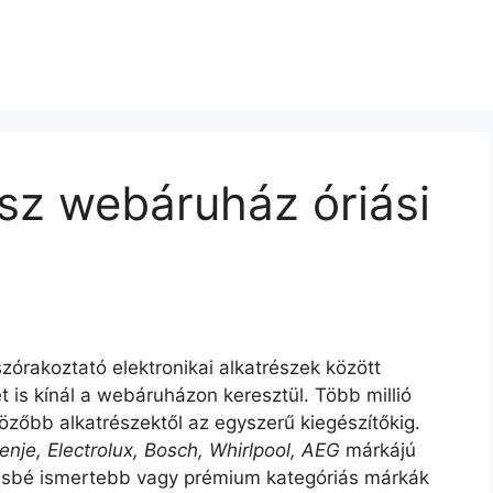
sz webáruház óriási
zórakoztató elektronikai alkatrészek között
is kínál a webáruházon keresztül. Több millió
özőbb alkatrészektől az egyszerű kiegészítőkig.
renje, Electrolux, Bosch, Whirlpool, AEG
márkájú
vésbé ismertebb vagy prémium kategóriás márkák