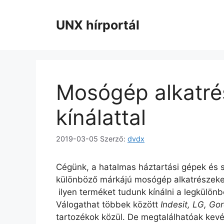
Kilépés
a
UNX hírportál
tartalomba
Mosógép alkatré
kínálattal
2019-03-05
Szerző:
dvdx
Cégünk, a hatalmas háztartási gépek és s
különböző márkájú mosógép alkatrészeket 
ilyen terméket tudunk kínálni a legkülönb
Válogathat többek között
Indesit, LG, Go
tartozékok közül. De megtalálhatóak ke