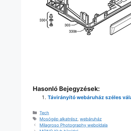
Hasonló Bejegyzések:
Távirányító webáruház széles vál
Kategória
Tech
Címkék
Mosógép alkatrész
,
webáruház
Milagroso Photography weboldala